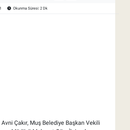
1
Okunma Süresi: 2 Dk
 Avni Çakır, Muş Belediye Başkan Vekili