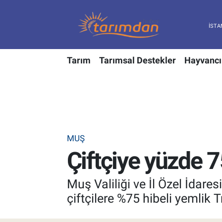
Tarım
Nöbetçi Eczaneler
Tarım
Tarımsal Destekler
Hayvancı
Hayvancılık
Hava Durumu
Gıda
Trafik Durumu
Güncel
Süper Lig Puan Durumu ve Fikstür
MUŞ
Tarımsal Destekler
Tüm Manşetler
Çiftçiye yüzde 7
Tarım Bakanlığı
Son Dakika Haberleri
Muş Valiliği ve İl Özel İda
TZOB
Haber Arşivi
çiftçilere %75 hibeli yemlik 
Tarım Kredi Kooperatifleri