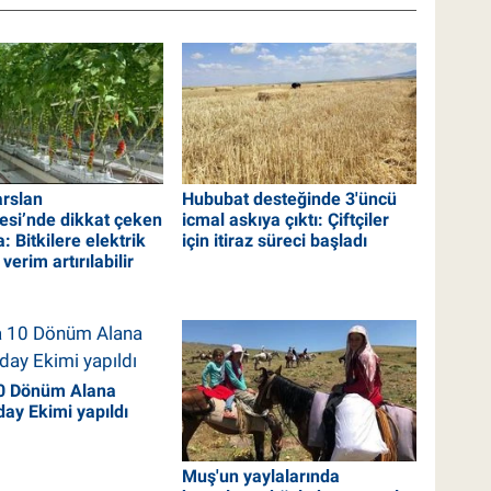
rslan
Hububat desteğinde 3'üncü
tesi’nde dikkat çeken
icmal askıya çıktı: Çiftçiler
: Bitkilere elektrik
için itiraz süreci başladı
verim artırılabilir
10 Dönüm Alana
ay Ekimi yapıldı
Muş'un yaylalarında