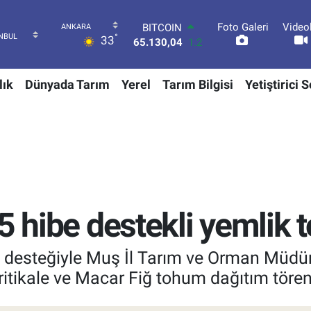
Foto Galeri
Video
DOLAR
°
33
47,7106
0.17
EURO
55,1652
0.27
lık
Dünyada Tarım
Yerel
Tarım Bilgisi
Yetiştirici 
STERLİN
64,4046
0.35
GRAM ALTIN
6618.49
2.12
BİST100
13.773
-19
BITCOIN
65.130,04
1.2
5 hibe destekli yemlik 
resi desteğiyle Muş İl Tarım ve Orman Mü
Tritikale ve Macar Fiğ tohum dağıtım töreni