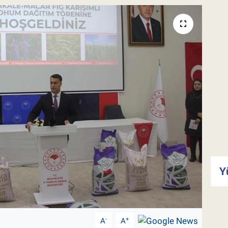
Y
-
+
A
A