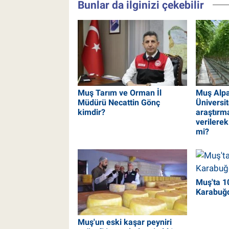
Bunlar da ilginizi çekebilir
Muş Tarım ve Orman İl
Muş Alpa
Müdürü Necattin Gönç
Üniversi
kimdir?
araştırma
verilerek 
mi?
Muş'ta 
Karabuğd
Muş'un eski kaşar peyniri