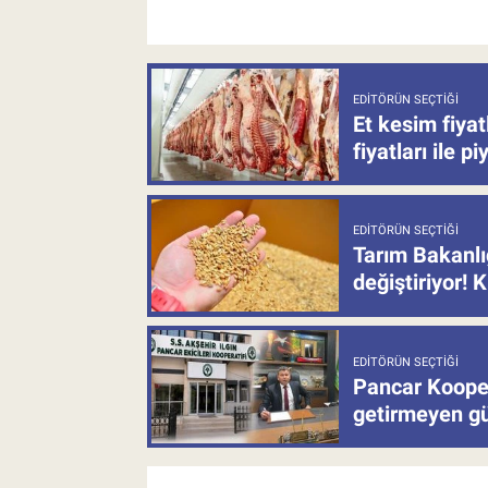
EDITÖRÜN SEÇTIĞI
Et kesim fiya
fiyatları ile p
EDITÖRÜN SEÇTIĞI
Tarım Bakanlı
değiştiriyor! K
EDITÖRÜN SEÇTIĞI
Pancar Kooper
getirmeyen güb