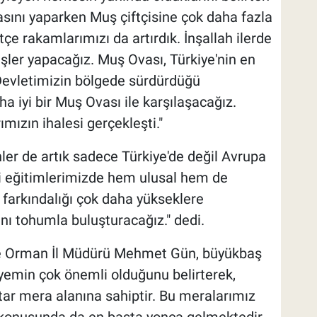
asını yaparken Muş çiftçisine çok daha fazla
çe rakamlarımızı da artırdık. İnşallah ilerde
işler yapacağız. Muş Ovası, Türkiye'nin en
 Devletimizin bölgede sürdürdüğü
a iyi bir Muş Ovası ile karşılaşacağız.
ımızın ihalesi gerçekleşti."
ünler de artık sadece Türkiye'de değil Avrupa
çi eğitimlerimizde hem ulusal hem de
u farkındalığı çok daha yükseklere
nı tohumla buluşturacağız." dedi.
ve Orman İl Müdürü Mehmet Gün, büyükbaş
emin çok önemli olduğunu belirterek,
tar mera alanına sahiptir. Bu meralarımız
m konusunda da en başta yonca gelmektedir.