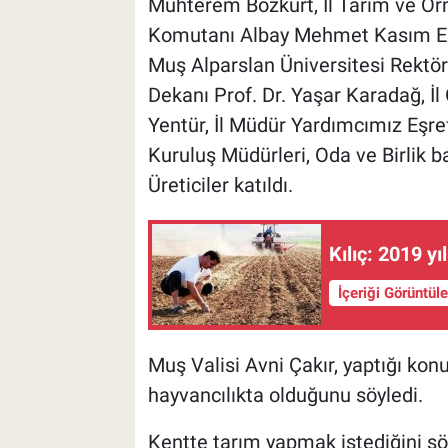
Muhterem Bozkurt, İl Tarım ve 
Komutanı Albay Mehmet Kasım Er
Muş Alparslan Üniversitesi Rektör
Dekanı Prof. Dr. Yaşar Karadağ, İ
Yentür, İl Müdür Yardımcımız Eşre
Kuruluş Müdürleri, Oda ve Birlik 
Üreticiler katıldı.
Kılıç: 2019 yıl
İçeriği Görüntül
Muş Valisi Avni Çakır, yaptığı ko
hayvancılıkta olduğunu söyledi.
Kentte tarım yapmak istediğini sö