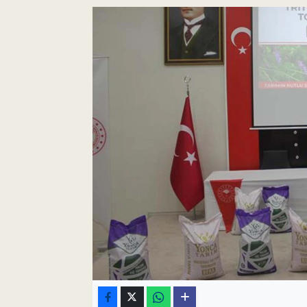
Pankobirlik
Et fiyatları
Tarım Bilgisi
Yetiştirici Soruyor
Dünyada Tarım
Üretici Birlikleri
Şeker ve Şekerli Mamüller
Tahıllar ve Baklagiller
Tohum