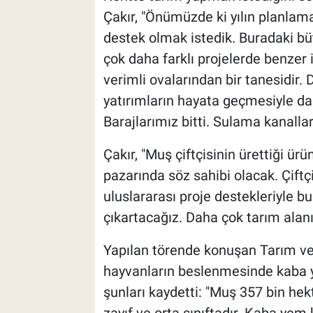
Çakır, "Önümüzde ki yılın planlam
destek olmak istedik. Buradaki büt
çok daha farklı projelerde benzer 
verimli ovalarından bir tanesidir.
yatırımların hayata geçmesiyle dah
Barajlarımız bitti. Sulama kanallar
Çakır, "Muş çiftçisinin ürettiği ür
pazarında söz sahibi olacak. Çift
uluslararası proje destekleriyle b
çıkartacağız. Daha çok tarım alanı
Yapılan törende konuşan Tarım 
hayvanların beslenmesinde kaba y
şunları kaydetti: "Muş 357 bin hek
zayıf ve orta sınıftadır. Kaba ye