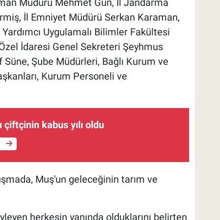
Orman Müdürü Mehmet Gün, İl Jandarma
miş, İl Emniyet Müdürü Serkan Karaman,
 Yardımcı Uygulamalı Bilimler Fakültesi
l Özel İdaresi Genel Sekreteri Şeyhmus
f Süne, Şube Müdürleri, Bağlı Kurum ve
başkanları, Kurum Personeli ve
ı çiftçinin kabus yılı oldu
e
nuşmada, Muş'un geleceğinin tarım ve
yleyen herkesin yanında olduklarını belirten