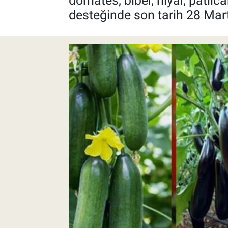
domates, biber, hıyar, patlıc
desteğinde son tarih 28 Ma
Pankobirlik
Et fiyatları
Tarım Bilgisi
Yetiştirici Soruyor
Dünyada Tarım
Üretici Birlikleri
Şeker ve Şekerli Mamüller
Tahıllar ve Baklagiller
Tohum