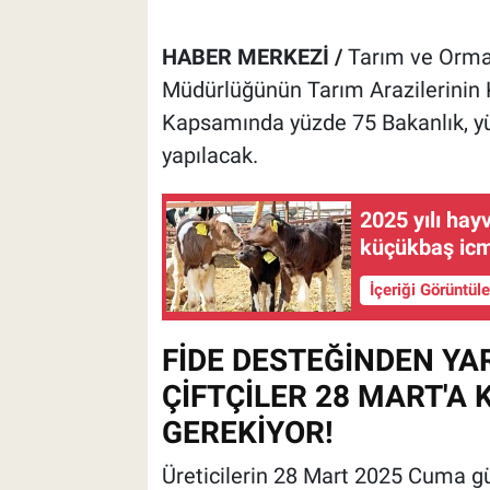
HABER MERKEZİ /
Tarım ve Orman
Müdürlüğünün Tarım Arazilerinin K
Kapsamında yüzde 75 Bakanlık, yüz
yapılacak.
2025 yılı hay
küçükbaş icm
İçeriği Görüntül
FİDE DESTEĞİNDEN Y
ÇİFTÇİLER 28 MART'A
GEREKİYOR!
Üreticilerin 28 Mart 2025 Cuma gü