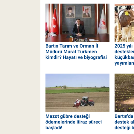
Bartın Tarım ve Orman İl
2025 yılı
Müdürü Murat Türkmen
destekle
kimdir? Hayatı ve biyografisi
küçükbaş
yayımlan
Mazot gübre desteği
Bartın'da
ödemelerinde itiraz süreci
destek a
başladı!
desteği b