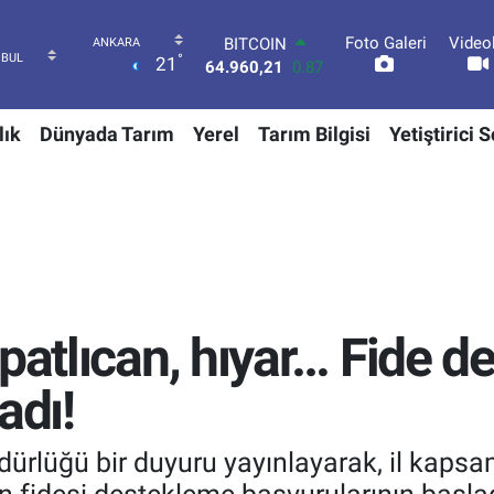
Foto Galeri
Video
DOLAR
°
21
47,7436
0.18
EURO
55,2510
0.32
lık
Dünyada Tarım
Yerel
Tarım Bilgisi
Yetiştirici 
STERLİN
64,4811
0.38
GRAM ALTIN
6660.55
0.03
BİST100
13.779
-14
BITCOIN
64.960,21
0.87
patlıcan, hıyar… Fide d
adı!
ürlüğü bir duyuru yayınlayarak, il kapsa