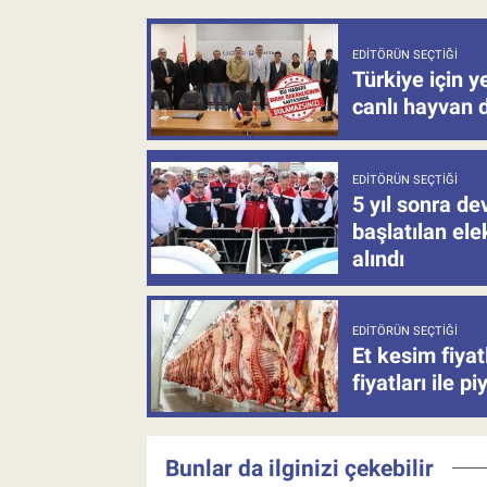
EDITÖRÜN SEÇTIĞI
Türkiye için y
canlı hayvan 
EDITÖRÜN SEÇTIĞI
5 yıl sonra d
başlatılan el
alındı
EDITÖRÜN SEÇTIĞI
Et kesim fiya
fiyatları ile p
Bunlar da ilginizi çekebilir