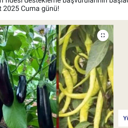
an fidesi destekleme başvurularının başla
rt 2025 Cuma günü!
Y