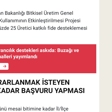
 Bakanlığı Bitkisel Üretim Genel
ullanımının Etkinleştirilmesi Projesi
de 25 Üretici katkılı fide desteklemesi
vancılık destekleri askıda: Buzağı ve
alleri yayımlandı
e
ARARLANMAK İSTEYEN
 KADAR BAŞVURU YAPMASI
nü mesai bitimine kadar İl/İlçe