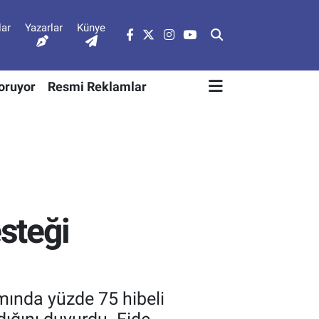
lar
Yazarlar
Künye
Soruyor
Resmi Reklamlar
esteği
mında yüzde 75 hibeli