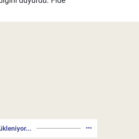
dığını duyurdu. Fide
ükleniyor...