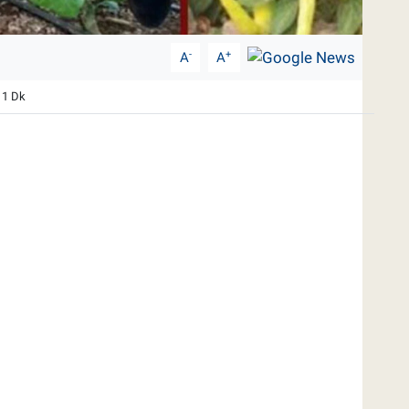
-
+
A
A
 1 Dk