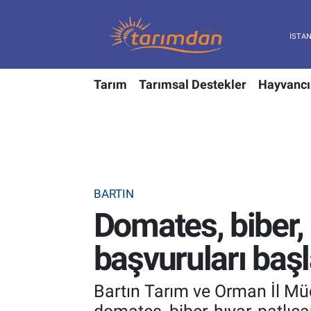
Tarım
Nöbetçi Eczaneler
Tarım
Tarımsal Destekler
Hayvancı
Hayvancılık
Hava Durumu
Gıda
Trafik Durumu
Güncel
Süper Lig Puan Durumu ve Fikstür
BARTIN
Tarımsal Destekler
Tüm Manşetler
Domates, biber, 
Tarım Bakanlığı
Son Dakika Haberleri
başvuruları başl
TZOB
Haber Arşivi
Bartın Tarım ve Orman İl Müd
Tarım Kredi Kooperatifleri