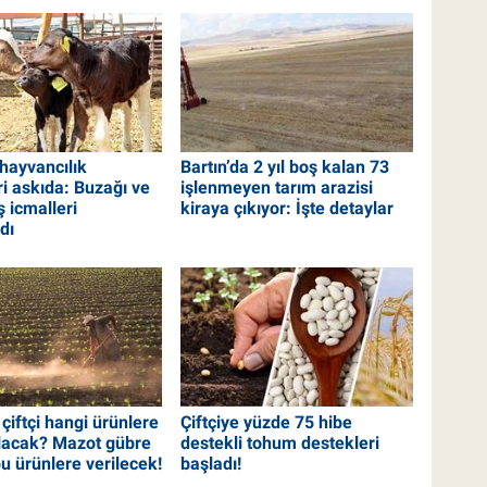
 hayvancılık
Bartın’da 2 yıl boş kalan 73
ri askıda: Buzağı ve
işlenmeyen tarım arazisi
 icmalleri
kiraya çıkıyor: İşte detaylar
dı
 çiftçi hangi ürünlere
Çiftçiye yüzde 75 hibe
lacak? Mazot gübre
destekli tohum destekleri
u ürünlere verilecek!
başladı!