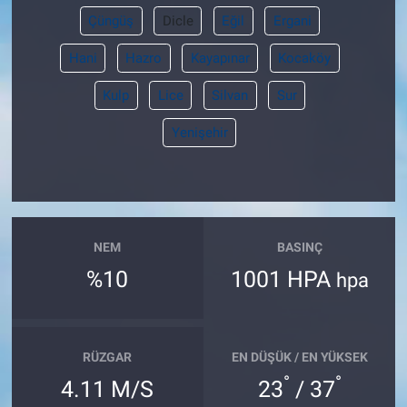
Çüngüş
Dicle
Eğil
Ergani
Hani
Hazro
Kayapınar
Kocaköy
Kulp
Lice
Silvan
Sur
Yenişehir
NEM
BASINÇ
%10
1001 HPA
hpa
RÜZGAR
EN DÜŞÜK / EN YÜKSEK
°
°
4.11 M/S
23
/ 37