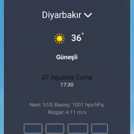
Pankobirlik
Diyarbakır
Et fiyatları
°
36
Tarım Bilgisi
Güneşli
Yetiştirici Soruyor
Dünyada Tarım
07 Ağustos Cuma
17:30
Üretici Birlikleri
Şeker ve Şekerli Mamüller
Nem: %10, Basınç: 1001 hpa hPa,
Rüzgar: 4.11 m/s
Tahıllar ve Baklagiller
Bağlar
Bismil
Çermik
Çınar
Tohum