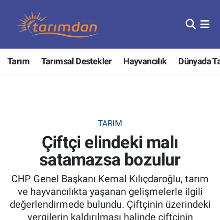
Tarım
Nöbetçi Eczaneler
Tarım
Tarımsal Destekler
Hayvancılık
Dünyada T
Hayvancılık
Hava Durumu
Gıda
Trafik Durumu
Güncel
Süper Lig Puan Durumu ve Fikstür
TARIM
Çiftçi elindeki malı
Tarımsal Destekler
Tüm Manşetler
satamazsa bozulur
Tarım Bakanlığı
Son Dakika Haberleri
CHP Genel Başkanı Kemal Kılıçdaroğlu, tarım
TZOB
Haber Arşivi
ve hayvancılıkta yaşanan gelişmelerle ilgili
değerlendirmede bulundu. Çiftçinin üzerindeki
Tarım Kredi Kooperatifleri
vergilerin kaldırılması halinde çiftçinin