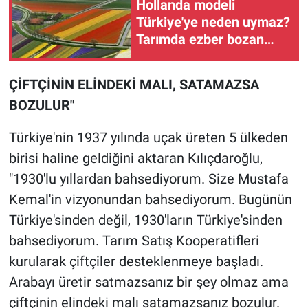
Hollanda modeli
Türkiye'ye neden uymaz?
Tarımda ezber bozan
analiz
ÇİFTÇİNİN ELİNDEKİ MALI, SATAMAZSA
BOZULUR"
Türkiye'nin 1937 yılında uçak üreten 5 ülkeden
birisi haline geldiğini aktaran Kılıçdaroğlu,
"1930'lu yıllardan bahsediyorum. Size Mustafa
Kemal'in vizyonundan bahsediyorum. Bugünün
Türkiye'sinden değil, 1930'ların Türkiye'sinden
bahsediyorum. Tarım Satış Kooperatifleri
kurularak çiftçiler desteklenmeye başladı.
Arabayı üretir satmazsanız bir şey olmaz ama
çiftçinin elindeki malı satamazsanız bozulur.