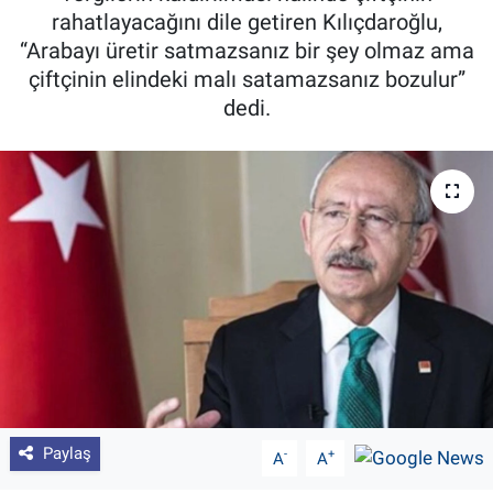
rahatlayacağını dile getiren Kılıçdaroğlu,
Pankobirlik
“Arabayı üretir satmazsanız bir şey olmaz ama
çiftçinin elindeki malı satamazsanız bozulur”
Et fiyatları
dedi.
Tarım Bilgisi
Yetiştirici Soruyor
Dünyada Tarım
Üretici Birlikleri
Şeker ve Şekerli Mamüller
Tahıllar ve Baklagiller
Paylaş
-
+
A
A
Tohum