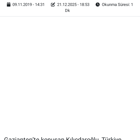
09.11.2019 - 14:31
21.12.2025 - 18:53
Okunma Süresi: 1
Dk
Gaziantep’te konuşan Kılıçdaroğlu, Türkiye