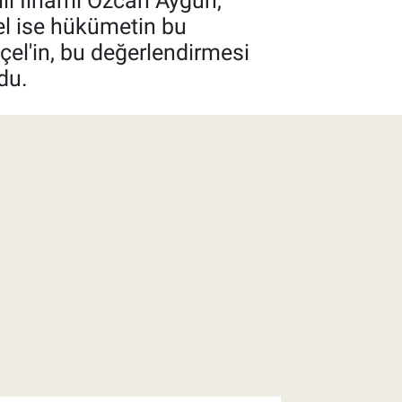
ili İlhami Özcan Aygun,
el ise hükümetin bu
kçel'in, bu değerlendirmesi
du.