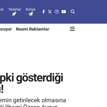
lar
Yazarlar
Künye
Soruyor
Resmi Reklamlar
epki gösterdiği
!
temin getirilecek olmasına