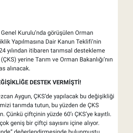
enel Kurulu’nda görüşülen Orman
lik Yapılmasına Dair Kanun Teklifi’nin
24 yılından itibaren tarımsal destekleme
 (ÇKS) yerine Tarım ve Orman Bakanlığı’nın
sas alınacak.
ĞİŞİKLİĞE DESTEK VERMİŞTİ!
Özcan Aygun, ÇKS’de yapılacak bu değişikliği
tçimizi tarımda tutun, bu yüzden de ÇKS
. Çünkü çiftçinin yüzde 60’ı ÇKS’ye kayıtlı.
k geniş bir çiftçi sayısını içine alıyor.
nünde” değerlendirmesinde bulunmuştu.