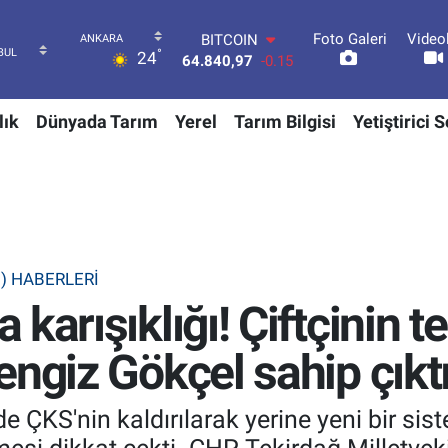
Foto Galeri
Video
DOLAR
°
24
47,7436
0.18
EURO
55,2510
0.32
lık
Dünyada Tarım
Yerel
Tarım Bilgisi
Yetiştirici 
STERLİN
64,4811
0.38
GRAM ALTIN
6660.55
0
BİST100
13.779
-14
BITCOIN
64.840,97
-0.15
B) HABERLERI
karışıklığı! Çiftçinin t
ngiz Gökçel sahip çıktı
 ÇKS'nin kaldırılarak yerine yeni bir sis