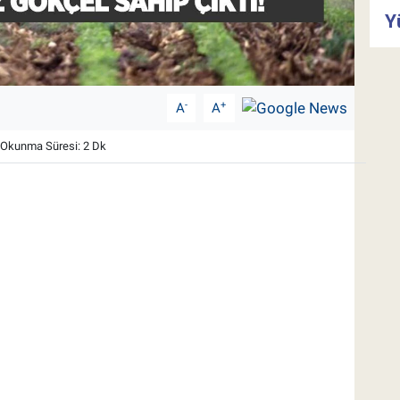
Y
-
+
A
A
Okunma Süresi: 2 Dk