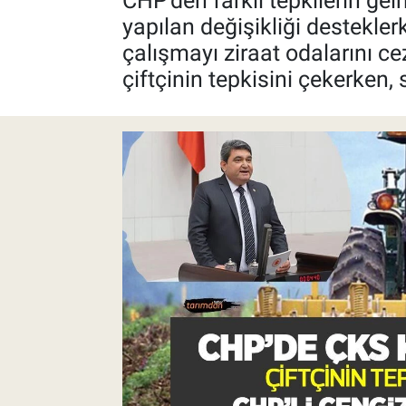
CHP'den farklı tepkilerin ge
yapılan değişikliği destekle
Pankobirlik
çalışmayı ziraat odalarını ce
çiftçinin tepkisini çekerken
Et fiyatları
Tarım Bilgisi
Yetiştirici Soruyor
Dünyada Tarım
Üretici Birlikleri
Şeker ve Şekerli Mamüller
Tahıllar ve Baklagiller
Tohum