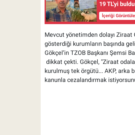
19 TL'yi buldu
İçeriği Görüntül
Mevcut yönetimden dolayı Ziraat Oda
gösterdiği kurumların başında gelir
Gökçel’in TZOB Başkanı Şemsi Bay
dikkat çekti. Gökçel, "Ziraat odala
kurulmuş tek örgütü... AKP, arka b
kanunla cezalandırmak istiyorsun