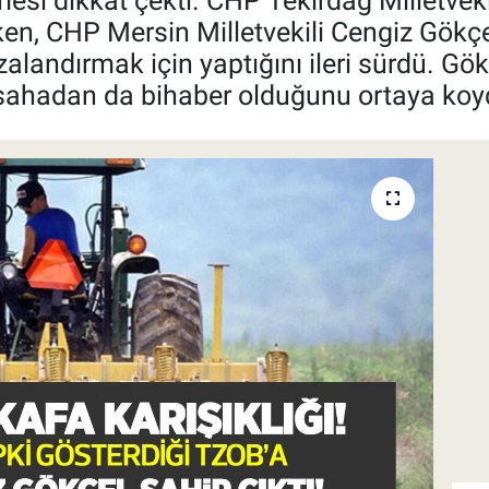
lmesi dikkat çekti. CHP Tekirdağ Milletvek
rken, CHP Mersin Milletvekili Cengiz Gökç
zalandırmak için yaptığını ileri sürdü. Gö
, sahadan da bihaber olduğunu ortaya koy