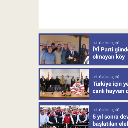
EDITÖRÜN SEÇTIĞI
İYİ Parti gün
olmayan köy
EDITÖRÜN SEÇTIĞI
Türkiye için y
canlı hayvan 
EDITÖRÜN SEÇTIĞI
5 yıl sonra d
başlatılan el