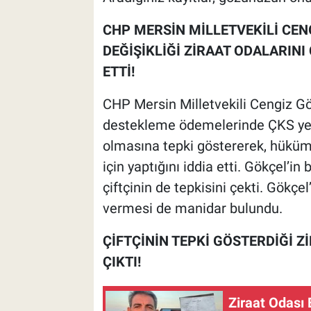
CHP MERSİN MİLLETVEKİLİ CEN
DEĞİŞİKLİĞİ ZİRAAT ODALARINI
ETTİ!
CHP Mersin Milletvekili Cengiz G
destekleme ödemelerinde ÇKS yeri
olmasına tepki göstererek, hüküm
için yaptığını iddia etti. Gökçel’in
çiftçinin de tepkisini çekti. Gökçe
vermesi de manidar bulundu.
ÇİFTÇİNİN TEPKİ GÖSTERDİĞİ Z
ÇIKTI!
Ziraat Odası 