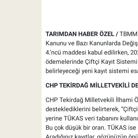
TARIMDAN HABER ÖZEL /
TBMM G
Kanunu ve Bazı Kanunlarda Değişik
4.’ncü maddesi kabul edilirken, 20
ödemelerinde Çiftçi Kayıt Sistemi
belirleyeceği yeni kayıt sistemi e
CHP TEKİRDAĞ MİLLETVEKİLİ DE
CHP Tekirdağ Milletvekili İlhami 
desteklediklerini belirterek, “Çif
yerine TÜKAS veri tabanını kullanın
Bu çok düşük bir oran. TÜKAS ise ço
Aradığınız kayıtlar, gözünüzün ö