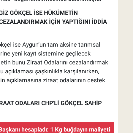
GİZ GÖKÇEL İSE HÜKÜMETİN
 CEZALANDIRMAK İÇİN YAPTIĞINI İDDİA
ökçel ise Aygun’un tam aksine tarımsal
ne yeni kayıt sistemine geçilecek
etin bunu Ziraat Odalarını cezalandırmak
 bu açıklaması şaşkınlıkla karşılanırken,
l’in açıklamasına ziraat odalarının destek
İRAAT ODALARI CHP'Lİ GÖKÇEL SAHİP
Başkanı hesapladı: 1 Kg buğdayın maliyeti