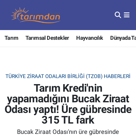
Tarım
Nöbetçi Eczaneler
Tarım
Tarımsal Destekler
Hayvancılık
Dünyada T
Hayvancılık
Hava Durumu
Gıda
Trafik Durumu
Güncel
Süper Lig Puan Durumu ve Fikstür
TÜRKIYE ZIRAAT ODALARI BIRLIĞI (TZOB) HABERLERI
Tarım Kredi'nin
Tarımsal Destekler
Tüm Manşetler
yapamadığını Bucak Ziraat
Tarım Bakanlığı
Son Dakika Haberleri
Odası yaptı! Üre gübresinde
TZOB
Haber Arşivi
315 TL fark
Bucak Ziraat Odası'nın üre gübresinde
Tarım Kredi Kooperatifleri