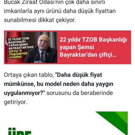
Bucak Ziraat Odası'nın çok daha sınırlı
imkanlarla aynı ürünü daha düşük fiyattan
sunabilmesi dikkat çekiyor.
22 yıldır TZOB Başkanlığı
yapan Şemsi
Bayraktar’dan çiftçi
yaşlanıyor uyarısı!
Ortaya çıkan tablo,
"Daha düşük fiyat
mümkünse, bu model neden daha yaygın
uygulanmıyor?"
sorusunu da beraberinde
getiriyor.