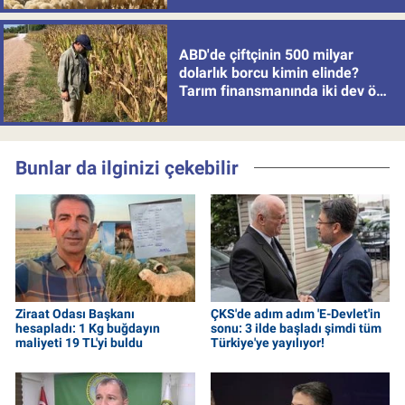
ABD'de çiftçinin 500 milyar
dolarlık borcu kimin elinde?
Tarım finansmanında iki dev öne
çıkıyor
Bunlar da ilginizi çekebilir
Ziraat Odası Başkanı
ÇKS'de adım adım 'E-Devlet'in
hesapladı: 1 Kg buğdayın
sonu: 3 ilde başladı şimdi tüm
maliyeti 19 TL'yi buldu
Türkiye'ye yayılıyor!