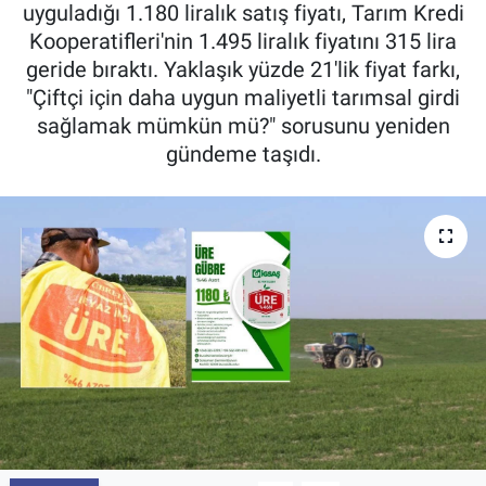
uyguladığı 1.180 liralık satış fiyatı, Tarım Kredi
Pankobirlik
Kooperatifleri'nin 1.495 liralık fiyatını 315 lira
geride bıraktı. Yaklaşık yüzde 21'lik fiyat farkı,
Et fiyatları
"Çiftçi için daha uygun maliyetli tarımsal girdi
sağlamak mümkün mü?" sorusunu yeniden
Tarım Bilgisi
gündeme taşıdı.
Yetiştirici Soruyor
Dünyada Tarım
Üretici Birlikleri
Şeker ve Şekerli Mamüller
Tahıllar ve Baklagiller
Tohum