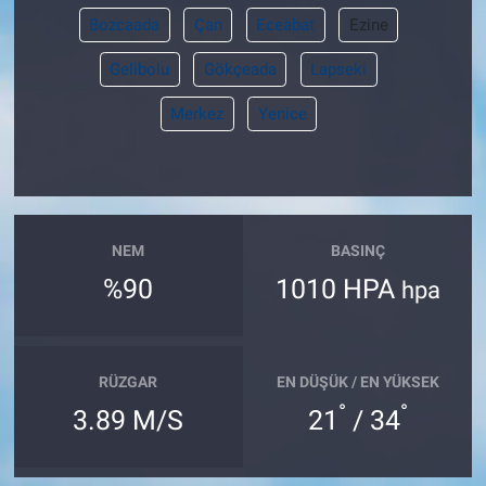
Bozcaada
Çan
Eceabat
Ezine
Gelibolu
Gökçeada
Lapseki
Merkez
Yenice
NEM
BASINÇ
%90
1010 HPA
hpa
RÜZGAR
EN DÜŞÜK / EN YÜKSEK
°
°
3.89 M/S
21
/ 34