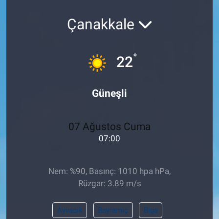
Pankobirlik
Çanakkale
Et fiyatları
°
22
Tarım Bilgisi
Güneşli
Yetiştirici Soruyor
Dünyada Tarım
07 Ağustos Cuma
07:00
Üretici Birlikleri
Şeker ve Şekerli Mamüller
Nem: %90, Basınç: 1010 hpa hPa,
Rüzgar: 3.89 m/s
Tahıllar ve Baklagiller
Ayvacık
Bayramiç
Biga
Tohum