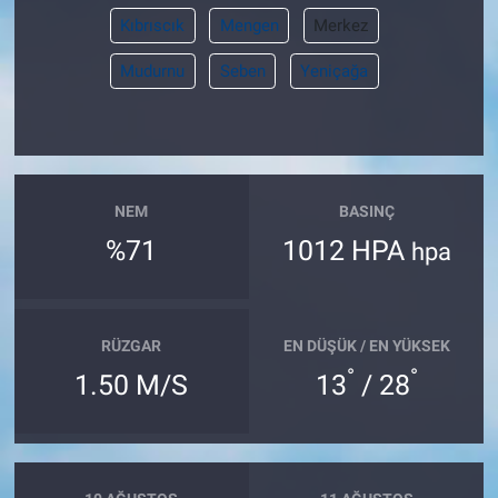
Kıbrıscık
Mengen
Merkez
Mudurnu
Seben
Yeniçağa
NEM
BASINÇ
%71
1012 HPA
hpa
RÜZGAR
EN DÜŞÜK / EN YÜKSEK
°
°
1.50 M/S
13
/ 28