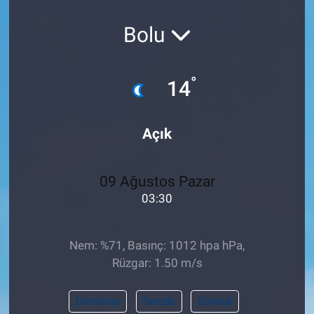
Pankobirlik
Bolu
Et fiyatları
°
14
Tarım Bilgisi
Açık
Yetiştirici Soruyor
Dünyada Tarım
09 Ağustos Pazar
03:30
Üretici Birlikleri
Şeker ve Şekerli Mamüller
Nem: %71, Basınç: 1012 hpa hPa,
Rüzgar: 1.50 m/s
Tahıllar ve Baklagiller
Dörtdivan
Gerede
Göynük
Tohum