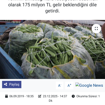
olarak 175 milyon TL gelir beklendiğini dile
Pankobirlik
getirdi.
Et fiyatları
Tarım Bilgisi
Yetiştirici Soruyor
Dünyada Tarım
Üretici Birlikleri
Şeker ve Şekerli Mamüller
Paylaş
-
+
A
A
Tahıllar ve Baklagiller
06.09.2019 - 18:35
23.12.2025 - 14:37
Okunma Süresi: 1
Dk
Tohum