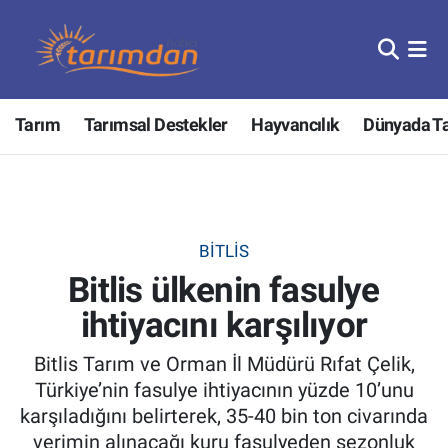
Tarım
Nöbetçi Eczaneler
Tarım
Tarımsal Destekler
Hayvancılık
Dünyada T
Hayvancılık
Hava Durumu
Gıda
Trafik Durumu
Güncel
Süper Lig Puan Durumu ve Fikstür
BITLIS
Bitlis ülkenin fasulye
Tarımsal Destekler
Tüm Manşetler
ihtiyacını karşılıyor
Tarım Bakanlığı
Son Dakika Haberleri
Bitlis Tarım ve Orman İl Müdürü Rıfat Çelik,
TZOB
Haber Arşivi
Türkiye’nin fasulye ihtiyacının yüzde 10’unu
karşıladığını belirterek, 35-40 bin ton civarında
Tarım Kredi Kooperatifleri
verimin alınacağı kuru fasulyeden sezonluk