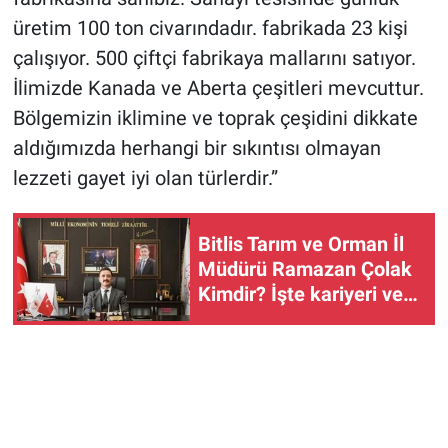
üretim 100 ton civarındadır. fabrikada 23 kişi
çalışıyor. 500 çiftçi fabrikaya mallarını satıyor.
İlimizde Kanada ve Aberta çeşitleri mevcuttur.
Bölgemizin iklimine ve toprak çeşidini dikkate
aldığımızda herhangi bir sıkıntısı olmayan
lezzeti gayet iyi olan türlerdir.”
Bitlis Tarım ve Orman İl
Müdürü Ramazan Çolak
Kimdir? İşte kariyeri ve
hayatı