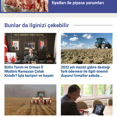
fiyatları ile piyasa yorumları
Bunlar da ilginizi çekebilir
Bitlis Tarım ve Orman İl
2022 yılı mazot gübre desteği
Müdürü Ramazan Çolak
fark ödemesi ile ilgili önemli
Kimdir? İşte kariyeri ve hayatı
duyuru! İcmaller askıda...