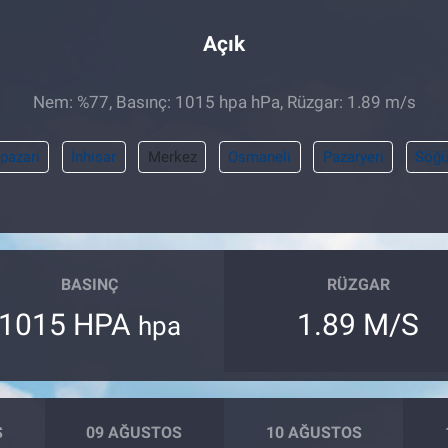
Açık
Nem: %77, Basınç: 1015 hpa hPa, Rüzgar: 1.89 m/s
pazarı
İnhisar
Merkez
Osmaneli
Pazaryeri
Söğü
BASINÇ
RÜZGAR
1015 HPA
1.89 M/S
hpa
S
09 AĞUSTOS
10 AĞUSTOS