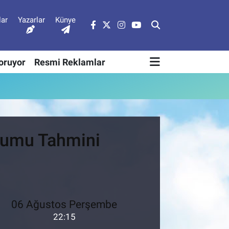
lar
Yazarlar
Künye
Soruyor
Resmi Reklamlar
urumu Tahmini
06 Ağustos Perşembe
22:15