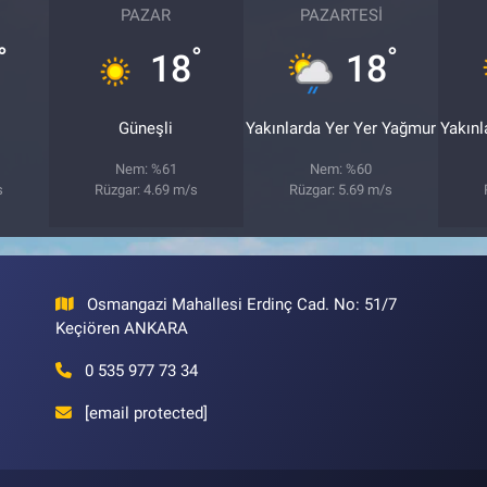
PAZAR
PAZARTESI
°
°
°
18
18
Güneşli
Yakınlarda Yer Yer Yağmur
Yakınl
Nem: %61
Nem: %60
s
Rüzgar: 4.69 m/s
Rüzgar: 5.69 m/s
Osmangazi Mahallesi Erdinç Cad. No: 51/7
Keçiören ANKARA
0 535 977 73 34
[email protected]