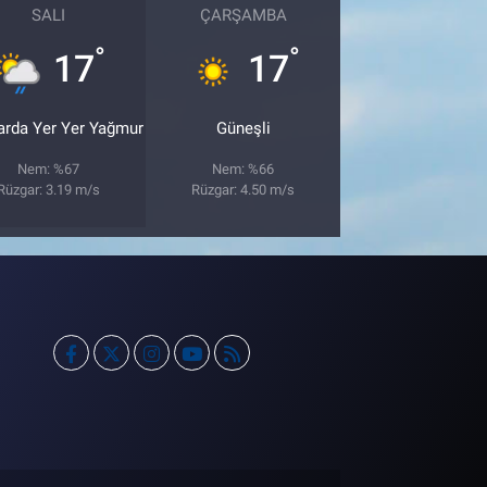
SALI
ÇARŞAMBA
°
°
17
17
arda Yer Yer Yağmur
Güneşli
Nem: %67
Nem: %66
Rüzgar: 3.19 m/s
Rüzgar: 4.50 m/s