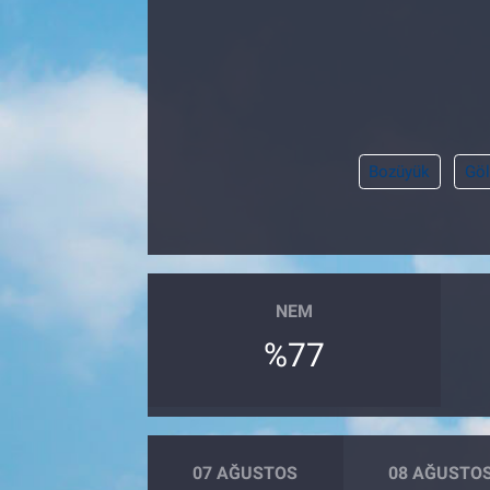
Pankobirlik
Et fiyatları
Tarım Bilgisi
Bozüyük
Göl
Yetiştirici Soruyor
Dünyada Tarım
NEM
Üretici Birlikleri
%77
Şeker ve Şekerli Mamüller
Tahıllar ve Baklagiller
07 AĞUSTOS
08 AĞUSTO
Tohum