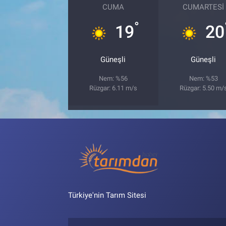
CUMA
CUMARTESI
°
19
20
Güneşli
Güneşli
Nem: %56
Nem: %53
Rüzgar: 6.11 m/s
Rüzgar: 5.50 m/
Türkiye'nin Tarım Sitesi