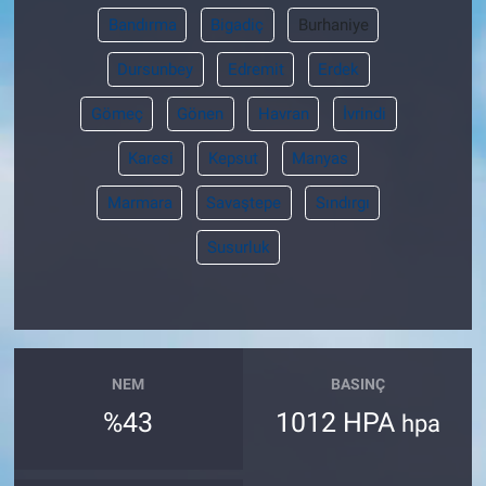
Bandırma
Bigadiç
Burhaniye
Dursunbey
Edremit
Erdek
Gömeç
Gönen
Havran
İvrindi
Karesi
Kepsut
Manyas
Marmara
Savaştepe
Sındırgı
Susurluk
NEM
BASINÇ
%43
1012 HPA
hpa