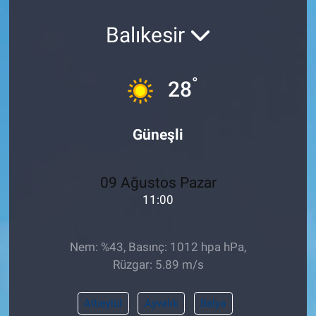
Pankobirlik
Balıkesir
Et fiyatları
°
28
Tarım Bilgisi
Güneşli
Yetiştirici Soruyor
Dünyada Tarım
09 Ağustos Pazar
11:00
Üretici Birlikleri
Şeker ve Şekerli Mamüller
Nem: %43, Basınç: 1012 hpa hPa,
Rüzgar: 5.89 m/s
Tahıllar ve Baklagiller
Altıeylül
Ayvalık
Balya
Tohum