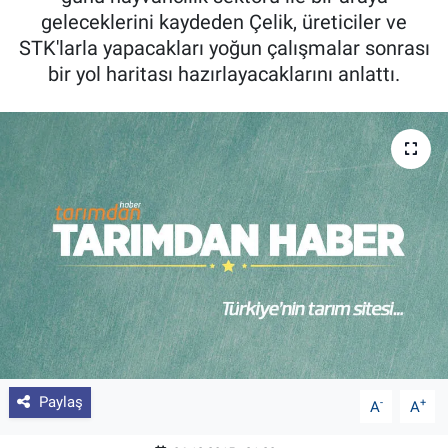
geleceklerini kaydeden Çelik, üreticiler ve
Pankobirlik
STK'larla yapacakları yoğun çalışmalar sonrası
bir yol haritası hazırlayacaklarını anlattı.
Et fiyatları
Tarım Bilgisi
Yetiştirici Soruyor
Dünyada Tarım
Üretici Birlikleri
Şeker ve Şekerli Mamüller
Tahıllar ve Baklagiller
Paylaş
-
+
A
A
Tohum