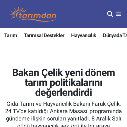
Tarım
Nöbetçi Eczaneler
Tarım
Tarımsal Destekler
Hayvancılık
Dünyada T
Hayvancılık
Hava Durumu
Gıda
Trafik Durumu
Güncel
Süper Lig Puan Durumu ve Fikstür
Bakan Çelik yeni dönem
Tarımsal Destekler
Tüm Manşetler
tarım politikalarını
değerlendirdi
Tarım Bakanlığı
Son Dakika Haberleri
Gıda Tarım ve Hayvancılık Bakanı Faruk Çelik,
TZOB
Haber Arşivi
24 TV'de katıldığı 'Ankara Masası' programında
gündeme ilişkin soruları yanıtladı. 8 Aralık Salı
Tarım Kredi Kooperatifleri
günü hayvancılık sektörü ile bir araya