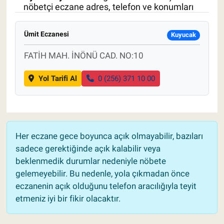
nöbetçi eczane adres, telefon ve konumları
Pankobirlik
Ümit Eczanesi
Kuyucak
Et fiyatları
FATİH MAH. İNÖNÜ CAD. NO:10
Tarım Bilgisi
Yol Tarifi Al
0 (256) 371 10 00
Yetiştirici Soruyor
Dünyada Tarım
Her eczane gece boyunca açık olmayabilir, bazıları
Üretici Birlikleri
sadece gerektiğinde açık kalabilir veya
beklenmedik durumlar nedeniyle nöbete
Şeker ve Şekerli Mamüller
gelemeyebilir. Bu nedenle, yola çıkmadan önce
eczanenin açık olduğunu telefon aracılığıyla teyit
Tahıllar ve Baklagiller
etmeniz iyi bir fikir olacaktır.
Tohum