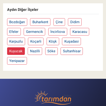
Aydın Diğer İlçeler
Bozdoğan
Buharkent
Çine
Didim
Efeler
Germencik
İncirliova
Karacasu
Karpuzlu
Koçarli
Köşk
Kuşadasi
Kuyucak
Nazilli
Söke
Sultanhisar
Yenipazar