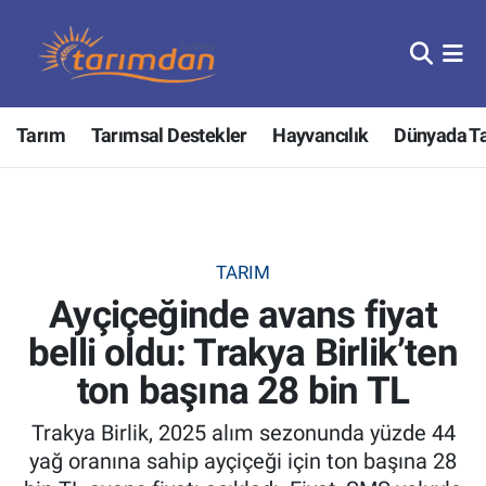
Tarım
Nöbetçi Eczaneler
Tarım
Tarımsal Destekler
Hayvancılık
Dünyada T
Hayvancılık
Hava Durumu
Gıda
Trafik Durumu
Güncel
Süper Lig Puan Durumu ve Fikstür
TARIM
Ayçiçeğinde avans fiyat
Tarımsal Destekler
Tüm Manşetler
belli oldu: Trakya Birlik’ten
Tarım Bakanlığı
Son Dakika Haberleri
ton başına 28 bin TL
TZOB
Haber Arşivi
Trakya Birlik, 2025 alım sezonunda yüzde 44
yağ oranına sahip ayçiçeği için ton başına 28
Tarım Kredi Kooperatifleri