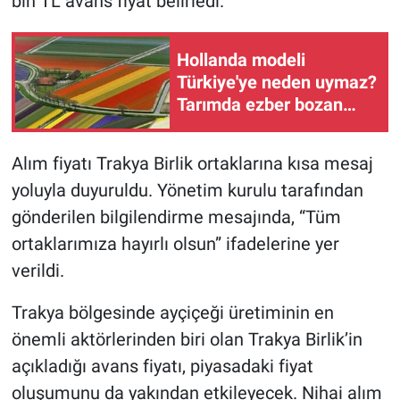
bin TL avans fiyat belirledi.
Hollanda modeli
Türkiye'ye neden uymaz?
Tarımda ezber bozan
analiz
Alım fiyatı Trakya Birlik ortaklarına kısa mesaj
yoluyla duyuruldu. Yönetim kurulu tarafından
gönderilen bilgilendirme mesajında, “Tüm
ortaklarımıza hayırlı olsun” ifadelerine yer
verildi.
Trakya bölgesinde ayçiçeği üretiminin en
önemli aktörlerinden biri olan Trakya Birlik’in
açıkladığı avans fiyatı, piyasadaki fiyat
oluşumunu da yakından etkileyecek. Nihai alım