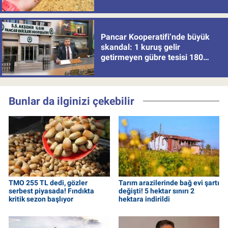
Pancar Kooperatifi’nde büyük
skandal: 1 kuruş gelir
getirmeyen gübre tesisi 180
milyon batırdı!
Bunlar da ilginizi çekebilir
TMO 255 TL dedi, gözler
Tarım arazilerinde bağ evi şartı
serbest piyasada! Fındıkta
değişti! 5 hektar sınırı 2
kritik sezon başlıyor
hektara indirildi