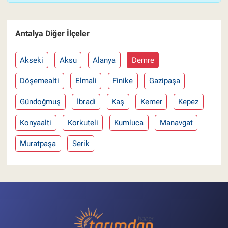
Antalya Diğer İlçeler
Akseki
Aksu
Alanya
Demre
Döşemealti
Elmali
Finike
Gazipaşa
Gündoğmuş
İbradi
Kaş
Kemer
Kepez
Konyaalti
Korkuteli
Kumluca
Manavgat
Muratpaşa
Serik