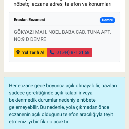
nöbetçi eczane adres, telefon ve konumları
Pankobirlik
Eraslan Eczanesi
Demre
Et fiyatları
GÖKYAZI MAH. NOEL BABA CAD. TUNA APT.
NO:9 D DEMRE
Tarım Bilgisi
Yol Tarifi Al
0 (544) 871 21 68
Yetiştirici Soruyor
Dünyada Tarım
Üretici Birlikleri
Her eczane gece boyunca açık olmayabilir, bazıları
sadece gerektiğinde açık kalabilir veya
Şeker ve Şekerli Mamüller
beklenmedik durumlar nedeniyle nöbete
gelemeyebilir. Bu nedenle, yola çıkmadan önce
Tahıllar ve Baklagiller
eczanenin açık olduğunu telefon aracılığıyla teyit
etmeniz iyi bir fikir olacaktır.
Tohum