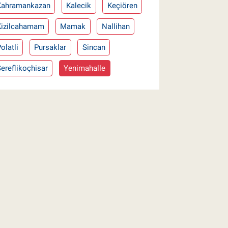
Kahramankazan
Kalecik
Keçiören
Kizilcahamam
Mamak
Nallihan
olatli
Pursaklar
Sincan
ereflikoçhisar
Yenimahalle