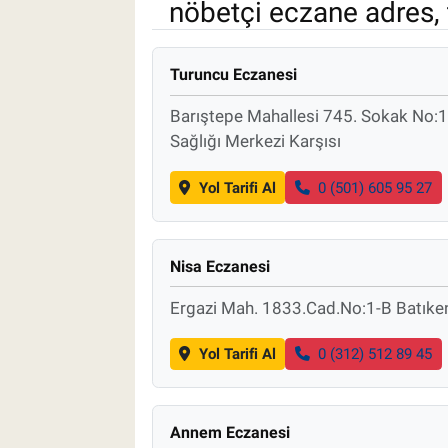
nöbetçi eczane adres, 
Pankobirlik
Turuncu Eczanesi
Et fiyatları
Barıştepe Mahallesi 745. Sokak No:
Tarım Bilgisi
Sağlığı Merkezi Karşısı
Yol Tarifi Al
0 (501) 605 95 27
Yetiştirici Soruyor
Dünyada Tarım
Nisa Eczanesi
Üretici Birlikleri
Ergazi Mah. 1833.Cad.No:1-B Batık
Şeker ve Şekerli Mamüller
Yol Tarifi Al
0 (312) 512 89 45
Tahıllar ve Baklagiller
Annem Eczanesi
Tohum