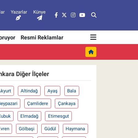
lar
Yazarlar
Künye
Soruyor
Resmi Reklamlar
nkara Diğer İlçeler
Akyurt
Altindağ
Ayaş
Bala
Beypazari
Çamlidere
Çankaya
Çubuk
Elmadağ
Etimesgut
Evren
Gölbaşi
Güdül
Haymana