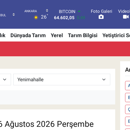
BITCOIN
Foto Galeri
Video
64.602,05
0.69
°
26
DOLAR
47,5986
0.06
EURO
lık
Dünyada Tarım
Yerel
Tarım Bilgisi
Yetiştirici 
55,0700
0.1
STERLİN
64,2438
0.21
GRAM ALTIN
6518.23
0.39
A
BİST100
13.703
0
 Ağustos 2026 Perşembe