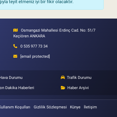
la teyit etmeniz iyi bir fikir olacaktır.
Osmangazi Mahallesi Erdinç Cad. No: 51/7
Keçiören ANKARA
0 535 977 73 34
[email protected]
Hava Durumu
Trafik Durumu
on Dakika Haberleri
Haber Arşivi
Kullanım Koşulları
Gizlilik Sözleşmesi
Künye
İletişim