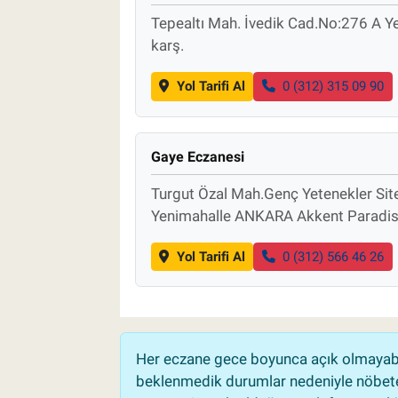
Tepealtı Mah. İvedik Cad.No:276 A 
karş.
Yol Tarifi Al
0 (312) 315 09 90
Gaye Eczanesi
Turgut Özal Mah.Genç Yetenekler Sit
Yenimahalle ANKARA Akkent Paradis
Yol Tarifi Al
0 (312) 566 46 26
Her eczane gece boyunca açık olmayabili
beklenmedik durumlar nedeniyle nöbete