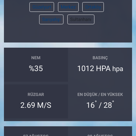
Güzelyurt
Merkez
Ortaköy
Sarıyahşi
Sultanhanı
NEM
BASINÇ
%35
1012 HPA
hpa
RÜZGAR
EN DÜŞÜK / EN YÜKSEK
°
°
2.69 M/S
16
/ 28