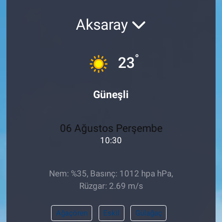
Pankobirlik
Aksaray
Et fiyatları
°
23
Tarım Bilgisi
Güneşli
Yetiştirici Soruyor
Dünyada Tarım
06 Ağustos Perşembe
10:30
Üretici Birlikleri
Şeker ve Şekerli Mamüller
Nem: %35, Basınç: 1012 hpa hPa,
Rüzgar: 2.69 m/s
Tahıllar ve Baklagiller
Ağaçören
Eskil
Gülağaç
Tohum