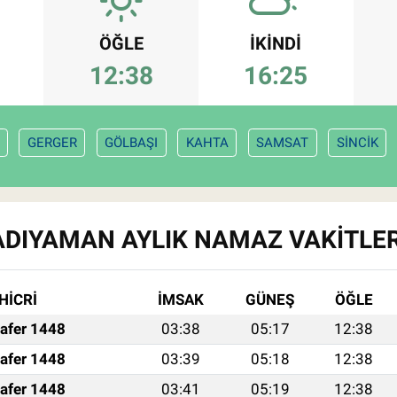
ÖĞLE
İKINDI
12:38
16:25
GERGER
GÖLBAŞI
KAHTA
SAMSAT
SİNCİK
ADIYAMAN AYLIK NAMAZ VAKITLER
HİCRİ
İMSAK
GÜNEŞ
ÖĞLE
afer 1448
03:38
05:17
12:38
afer 1448
03:39
05:18
12:38
afer 1448
03:41
05:19
12:38