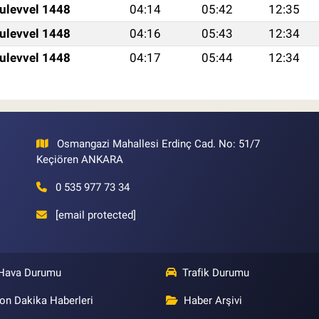
ulevvel 1448
04:14
05:42
12:35
ulevvel 1448
04:16
05:43
12:34
ulevvel 1448
04:17
05:44
12:34
Osmangazi Mahallesi Erdinç Cad. No: 51/7
Keçiören ANKARA
0 535 977 73 34
[email protected]
Hava Durumu
Trafik Durumu
on Dakika Haberleri
Haber Arşivi