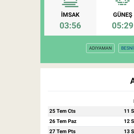
Pankobirlik
İMSAK
GÜNEŞ
03:56
05:29
Et fiyatları
Tarım Bilgisi
ADIYAMAN
BESNİ
Yetiştirici Soruyor
Dünyada Tarım
Üretici Birlikleri
Şeker ve Şekerli Mamüller
25 Tem Cts
11 S
Tahıllar ve Baklagiller
26 Tem Paz
12 S
27 Tem Pts
13 S
Tohum