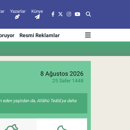
lar
Yazarlar
Künye
Soruyor
Resmi Reklamlar
8 Ağustos 2026
25 Safer 1448
 eden yaşlıdan da, Allâhü Teâlâ'ya daha