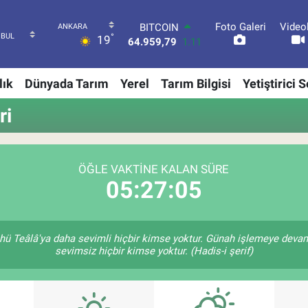
BITCOIN
64.959,79
1.11
Foto Galeri
Video
°
19
DOLAR
47,7436
0.18
EURO
lık
Dünyada Tarım
Yerel
Tarım Bilgisi
Yetiştirici 
55,2510
0.32
STERLİN
ri
64,4811
0.38
GRAM ALTIN
6660.55
0.03
BİST100
ÖĞLE VAKTINE KALAN SÜRE
13.779
-14
05:27:04
hü Teâlâ'ya daha sevimli hiçbir kimse yoktur. Günah işlemeye devam
sevimsiz hiçbir kimse yoktur. (Hadis-i şerif)