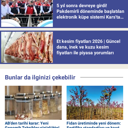
5 yıl sonra devreye girdi!
Pakdemirli döneminde başlatılan
elektronik küpe sistemi Kars'tan
uygulamaya alındı
Et kesim fiyatları 2026 | Güncel
dana, inek ve kuzu kesim
fiyatları ile piyasa yorumları
Bunlar da ilginizi çekebilir
AB’den tarihi karar: Yeni
Fidan üretiminde yeni dönem:
Genomik Teknikler yürürlükte!
Sertifika standartları ve kayıt