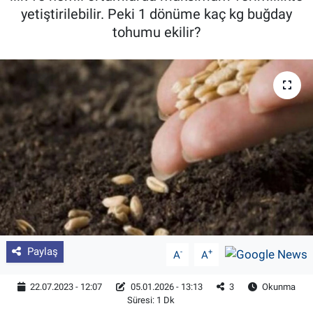
yetiştirilebilir. Peki 1 dönüme kaç kg buğday
Pankobirlik
tohumu ekilir?
Et fiyatları
Tarım Bilgisi
Yetiştirici Soruyor
Dünyada Tarım
Üretici Birlikleri
Şeker ve Şekerli Mamüller
Paylaş
-
+
A
A
Tahıllar ve Baklagiller
22.07.2023 - 12:07
05.01.2026 - 13:13
3
Okunma
Süresi: 1 Dk
Tohum