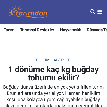
Tarım
Nöbetçi Eczaneler
Tarım
Tarımsal Destekler
Hayvancılık
Dünyada T
Hayvancılık
Hava Durumu
Gıda
Trafik Durumu
Güncel
Süper Lig Puan Durumu ve Fikstür
TOHUM HABERLERI
1 dönüme kaç kg buğday
Tarımsal Destekler
Tüm Manşetler
tohumu ekilir?
Tarım Bakanlığı
Son Dakika Haberleri
Buğday, dünya üzerinde en çok yetiştirilen tarım
TZOB
Haber Arşivi
ürünleri arasında yer alıyor. Hemen her iklim
koşuluna kolayca uyum sağlayabilen buğday,
Tarım Kredi Kooperatifleri
ılık ve nemli ortamlarda maksimum verimlilikte