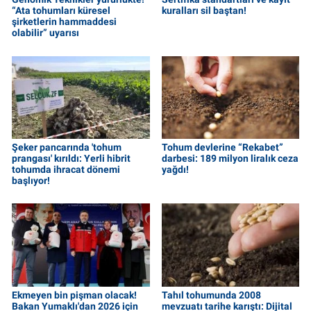
“Ata tohumları küresel
kuralları sil baştan!
şirketlerin hammaddesi
olabilir” uyarısı
Şeker pancarında 'tohum
Tohum devlerine “Rekabet”
prangası' kırıldı: Yerli hibrit
darbesi: 189 milyon liralık ceza
tohumda ihracat dönemi
yağdı!
başlıyor!
Ekmeyen bin pişman olacak!
Tahıl tohumunda 2008
Bakan Yumaklı'dan 2026 için
mevzuatı tarihe karıştı: Dijital