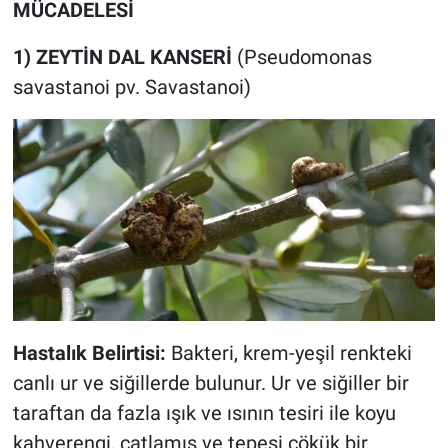
MÜCADELESİ
1) ZEYTİN DAL KANSERİ
(Pseudomonas
savastanoi pv. Savastanoi)
Hastalık Belirtisi:
Bakteri, krem-yeşil renkteki
canlı ur ve siğillerde bulunur. Ur ve siğiller bir
taraftan da fazla ışık ve ısının tesiri ile koyu
kahverengi, çatlamış ve tepesi çökük bir