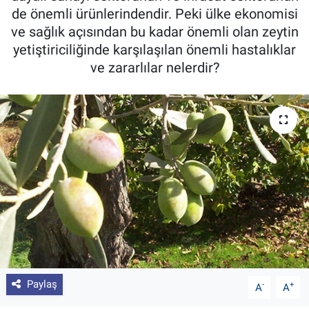
de önemli ürünlerindendir. Peki ülke ekonomisi
Pankobirlik
ve sağlık açısından bu kadar önemli olan zeytin
yetiştiriciliğinde karşılaşılan önemli hastalıklar
Et fiyatları
ve zararlılar nelerdir?
Tarım Bilgisi
Yetiştirici Soruyor
Dünyada Tarım
Üretici Birlikleri
Şeker ve Şekerli Mamüller
Tahıllar ve Baklagiller
Paylaş
-
+
A
A
Tohum