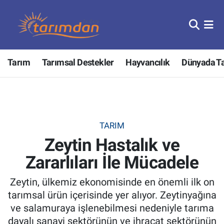
Tarım
Nöbetçi Eczaneler
Tarım
Tarımsal Destekler
Hayvancılık
Dünyada T
Hayvancılık
Hava Durumu
Gıda
Trafik Durumu
Güncel
Süper Lig Puan Durumu ve Fikstür
TARIM
Zeytin Hastalık ve
Tarımsal Destekler
Tüm Manşetler
Zararlıları İle Mücadele
Tarım Bakanlığı
Son Dakika Haberleri
Zeytin, ülkemiz ekonomisinde en önemli ilk on
TZOB
Haber Arşivi
tarımsal ürün içerisinde yer alıyor. Zeytinyağına
ve salamuraya işlenebilmesi nedeniyle tarıma
Tarım Kredi Kooperatifleri
dayalı sanayi sektörünün ve ihracat sektörünün