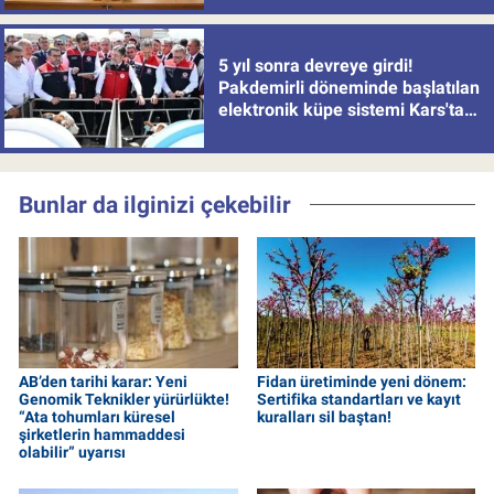
5 yıl sonra devreye girdi!
Pakdemirli döneminde başlatılan
elektronik küpe sistemi Kars'tan
uygulamaya alındı
Bunlar da ilginizi çekebilir
AB’den tarihi karar: Yeni
Fidan üretiminde yeni dönem:
Genomik Teknikler yürürlükte!
Sertifika standartları ve kayıt
“Ata tohumları küresel
kuralları sil baştan!
şirketlerin hammaddesi
olabilir” uyarısı