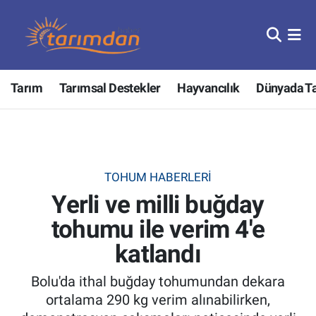
Tarım
Nöbetçi Eczaneler
Tarım
Tarımsal Destekler
Hayvancılık
Dünyada T
Hayvancılık
Hava Durumu
Gıda
Trafik Durumu
Güncel
Süper Lig Puan Durumu ve Fikstür
TOHUM HABERLERI
Yerli ve milli buğday
Tarımsal Destekler
Tüm Manşetler
tohumu ile verim 4'e
Tarım Bakanlığı
Son Dakika Haberleri
katlandı
TZOB
Haber Arşivi
Bolu'da ithal buğday tohumundan dekara
ortalama 290 kg verim alınabilirken,
Tarım Kredi Kooperatifleri