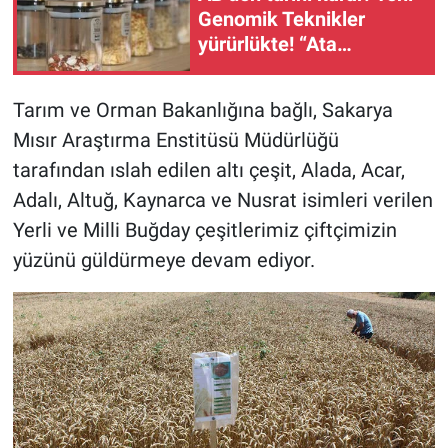
Genomik Teknikler
yürürlükte! “Ata
tohumları küresel
şirketlerin hammaddesi
Tarım ve Orman Bakanlığına bağlı, Sakarya
olabilir” uyarısı
Mısır Araştırma Enstitüsü Müdürlüğü
tarafından ıslah edilen altı çeşit, Alada, Acar,
Adalı, Altuğ, Kaynarca ve Nusrat isimleri verilen
Yerli ve Milli Buğday çeşitlerimiz çiftçimizin
yüzünü güldürmeye devam ediyor.