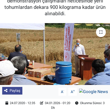
demonstrasyon çalışmaları neticesinde yerli
tohumlardan dekara 900 kilograma kadar ürün
Pankobirlik
alınabildi.
Et fiyatları
Tarım Bilgisi
Yetiştirici Soruyor
Dünyada Tarım
Üretici Birlikleri
Şeker ve Şekerli Mamüller
Paylaş
-
+
A
A
Tahıllar ve Baklagiller
24.07.2020 - 12:35
04.01.2026 - 01:20
Okunma Süresi: 3
Dk
Tohum