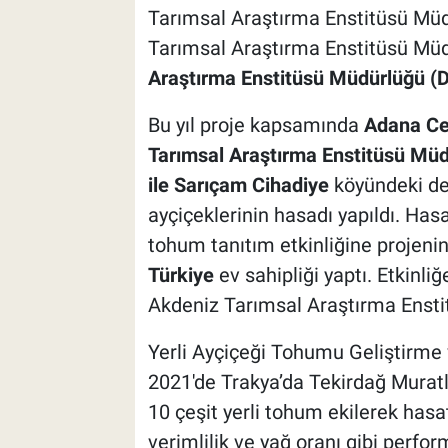
Tarımsal Araştırma Enstitüsü Müd
Tarımsal Araştırma Enstitüsü Mü
Araştırma Enstitüsü Müdürlüğü 
Bu yıl proje kapsamında
Adana Ce
Tarımsal Araştırma Enstitüsü Mü
ile Sarıçam
Cihadiye
köyündeki de
ayçiçeklerinin hasadı yapıldı. Ha
tohum tanıtım etkinliğine projeni
Türkiye
ev sahipliği yaptı. Etkinli
Akdeniz Tarımsal Araştırma Enstit
Yerli Ayçiçeği Tohumu Geliştirme
2021'de Trakya’da Tekirdağ Muratlı,
10 çeşit yerli tohum ekilerek hasat
verimlilik ve yağ oranı gibi perfo