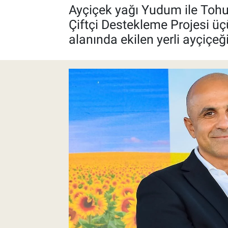
Ayçiçek yağı Yudum ile Tohu
Pankobirlik
Çiftçi Destekleme Projesi üç
alanında ekilen yerli ayçiçeğ
Et fiyatları
Tarım Bilgisi
Yetiştirici Soruyor
Dünyada Tarım
Üretici Birlikleri
Şeker ve Şekerli Mamüller
Tahıllar ve Baklagiller
Tohum