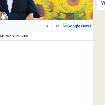
Y
-
+
A
A
Okunma Süresi: 2 Dk