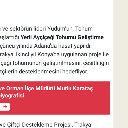
ğı ve sektörün lideri Yudum’un, Tohum
aşlattığı
Yerli Ayçiçeği Tohumu Geliştirme
üçüncü yılında Adana'da hasat yapıldı.
akya, ikinci yıl Konya'da uygulanan proje ile
içeği tohumunun geliştirilmesini, çeşitliliğin
ftçilerin desteklenmesini hedefliyor.
ve Orman İlçe Müdürü Mutlu Karataş
iyografisi
e
ve Çiftçi Destekleme Projesi, Trakya