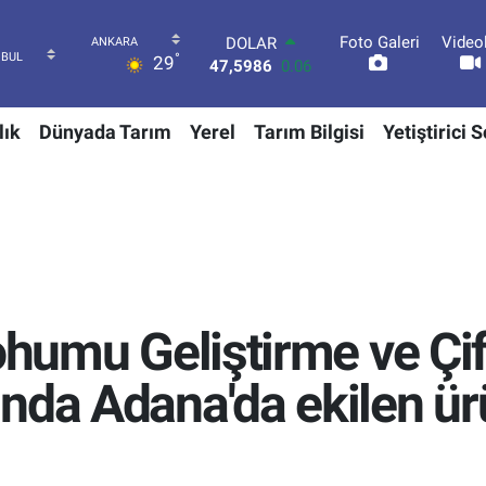
Foto Galeri
Video
DOLAR
°
29
47,5986
0.06
EURO
55,0700
0.1
lık
Dünyada Tarım
Yerel
Tarım Bilgisi
Yetiştirici 
STERLİN
64,2438
0.21
GRAM ALTIN
6513.94
0.32
BİST100
13.768
48
BITCOIN
64.602,05
0.69
Tohumu Geliştirme ve Çi
nda Adana'da ekilen ür