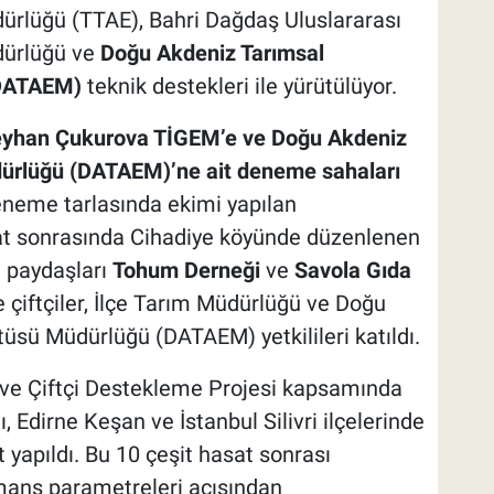
ürlüğü (TTAE), Bahri Dağdaş Uluslararası
dürlüğü ve
Doğu Akdeniz Tarımsal
(DATAEM)
teknik destekleri ile yürütülüyor.
yhan Çukurova TİGEM’e ve Doğu Akdeniz
dürlüğü (DATAEM)’ne ait deneme sahaları
neme tarlasında ekimi yapılan
sat sonrasında Cihadiye köyünde düzenlenen
n paydaşları
Tohum Derneği
ve
Savola Gıda
ğe çiftçiler, İlçe Tarım Müdürlüğü ve Doğu
üsü Müdürlüğü (DATAEM) yetkilileri katıldı.
 ve Çiftçi Destekleme
Projesi kapsamında
 Edirne Keşan ve İstanbul Silivri ilçelerinde
 yapıldı. Bu 10 çeşit hasat sonrası
rmans parametreleri açısından