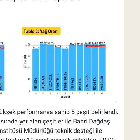
ksek performansa sahip 5 çeşit belirlendi.
sırada yer alan çeşitler ile Bahri Dağdaş
nstitüsü Müdürlüğü teknik desteği ile
ere toplam 10 çeşit ayçiçek çekirdeği 2022