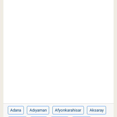
Pankobirlik
Et fiyatları
Tarım Bilgisi
Yetiştirici Soruyor
Dünyada Tarım
Üretici Birlikleri
Şeker ve Şekerli Mamüller
Tahıllar ve Baklagiller
Adana
Adıyaman
Afyonkarahisar
Aksaray
Tohum