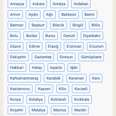
Amasya
Ankara
Antalya
Ardahan
Artvin
Aydın
Ağrı
Balıkesir
Bartın
Batman
Bayburt
Bilecik
Bingöl
Bitlis
Bolu
Burdur
Bursa
Denizli
Diyarbakır
Düzce
Edirne
Elazığ
Erzincan
Erzurum
Eskişehir
Gaziantep
Giresun
Gümüşhane
Hakkari
Hatay
Isparta
Iğdır
Kahramanmaraş
Karabük
Karaman
Kars
Kastamonu
Kayseri
Kilis
Kocaeli
Konya
Kütahya
Kırklareli
Kırıkkale
Kırşehir
Malatya
Manisa
Mardin