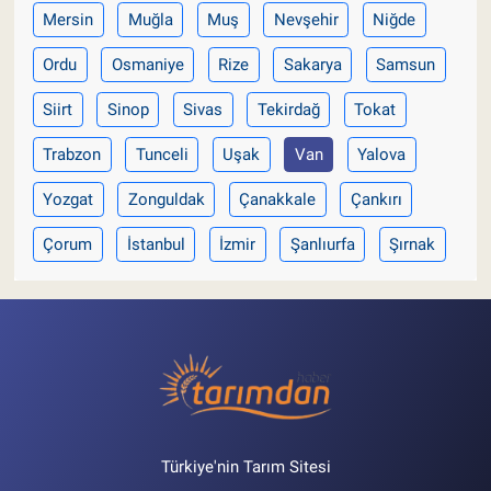
Mersin
Muğla
Muş
Nevşehir
Niğde
Ordu
Osmaniye
Rize
Sakarya
Samsun
Siirt
Sinop
Sivas
Tekirdağ
Tokat
Trabzon
Tunceli
Uşak
Van
Yalova
Yozgat
Zonguldak
Çanakkale
Çankırı
Çorum
İstanbul
İzmir
Şanlıurfa
Şırnak
Türkiye'nin Tarım Sitesi