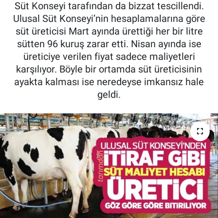
Süt Konseyi tarafından da bizzat tescillendi.
Pankobirlik
Ulusal Süt Konseyi’nin hesaplamalarına göre
süt üreticisi Mart ayında ürettiği her bir litre
Et fiyatları
sütten 96 kuruş zarar etti. Nisan ayında ise
üreticiye verilen fiyat sadece maliyetleri
Tarım Bilgisi
karşılıyor. Böyle bir ortamda süt üreticisinin
ayakta kalması ise neredeyse imkansız hale
Yetiştirici Soruyor
geldi.
Dünyada Tarım
Üretici Birlikleri
Şeker ve Şekerli Mamüller
Tahıllar ve Baklagiller
Tohum