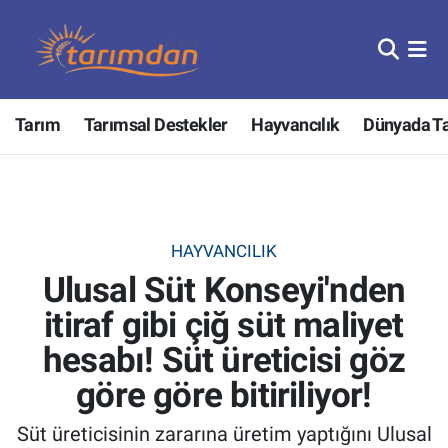
Tarım
Nöbetçi Eczaneler
Tarım
Tarımsal Destekler
Hayvancılık
Dünyada T
Hayvancılık
Hava Durumu
Gıda
Trafik Durumu
Güncel
Süper Lig Puan Durumu ve Fikstür
HAYVANCILIK
Ulusal Süt Konseyi'nden
Tarımsal Destekler
Tüm Manşetler
itiraf gibi çiğ süt maliyet
Tarım Bakanlığı
Son Dakika Haberleri
hesabı! Süt üreticisi göz
TZOB
Haber Arşivi
göre göre bitiriliyor!
Süt üreticisinin zararına üretim yaptığını Ulusal
Tarım Kredi Kooperatifleri