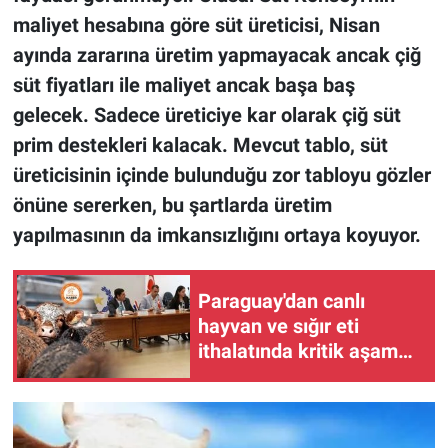
maliyet hesabına göre süt üreticisi, Nisan
ayında zararına üretim yapmayacak ancak çiğ
süt fiyatları ile maliyet ancak başa baş
gelecek. Sadece üreticiye kar olarak çiğ süt
prim destekleri kalacak. Mevcut tablo, süt
üreticisinin içinde bulunduğu zor tabloyu gözler
önüne sererken, bu şartlarda üretim
yapılmasının da imkansızlığını ortaya koyuyor.
Paraguay'dan canlı
hayvan ve sığır eti
ithalatında kritik aşama:
Türk heyeti Paraguay'da
tesisleri denetliyor