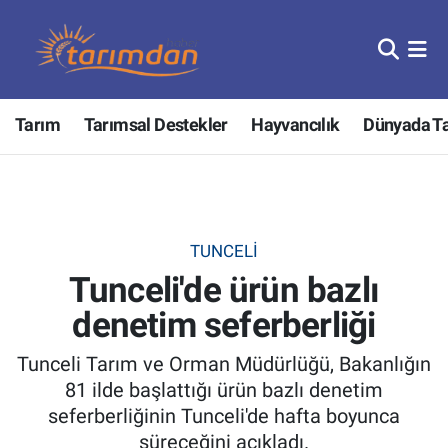
Tarım
Nöbetçi Eczaneler
Tarım
Tarımsal Destekler
Hayvancılık
Dünyada T
Hayvancılık
Hava Durumu
Gıda
Trafik Durumu
Güncel
Süper Lig Puan Durumu ve Fikstür
TUNCELI
Tunceli'de ürün bazlı
Tarımsal Destekler
Tüm Manşetler
denetim seferberliği
Tarım Bakanlığı
Son Dakika Haberleri
Tunceli Tarım ve Orman Müdürlüğü, Bakanlığın
TZOB
Haber Arşivi
81 ilde başlattığı ürün bazlı denetim
seferberliğinin Tunceli'de hafta boyunca
Tarım Kredi Kooperatifleri
süreceğini açıkladı.