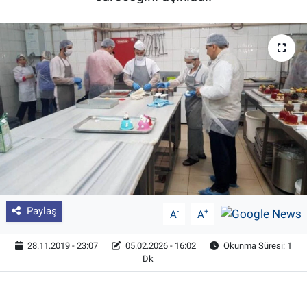
Pankobirlik
Et fiyatları
Tarım Bilgisi
Yetiştirici Soruyor
Dünyada Tarım
Üretici Birlikleri
Paylaş
-
+
A
A
Şeker ve Şekerli Mamüller
28.11.2019 - 23:07
05.02.2026 - 16:02
Okunma Süresi: 1
Dk
Tahıllar ve Baklagiller
Tohum