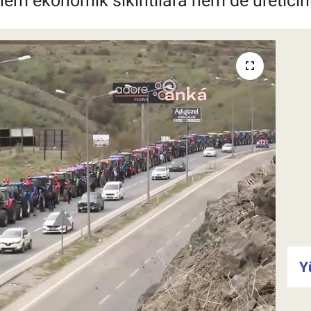
 hem ekonomik sıkıntılara hem de üreticini
Y