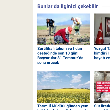
Bunlar da ilginizi çekebilir
Sertifikalı tohum ve fidan
Yozgat T
desteğinde son 10 gün!
kimdir? 
Başvurular 31 Temmuz'da
hayatı ve
sona erecek
Tarım İl Müdürlüğünden yem
Süt üreti