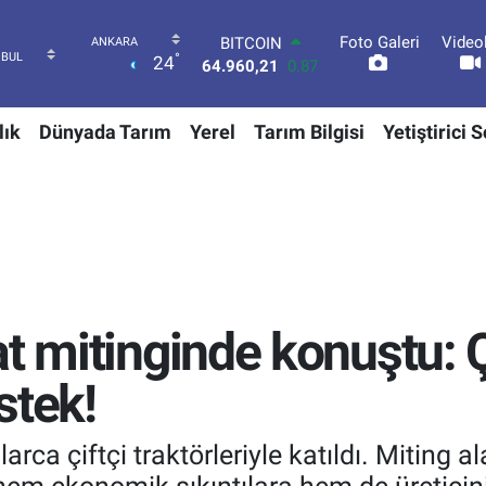
Foto Galeri
Video
DOLAR
°
24
47,7436
0.18
EURO
55,2510
0.32
lık
Dünyada Tarım
Yerel
Tarım Bilgisi
Yetiştirici 
STERLİN
64,4811
0.38
GRAM ALTIN
6648.99
2.59
BİST100
13.779
-14
BITCOIN
64.960,21
0.87
at mitinginde konuştu: 
stek!
ca çiftçi traktörleriyle katıldı. Miting al