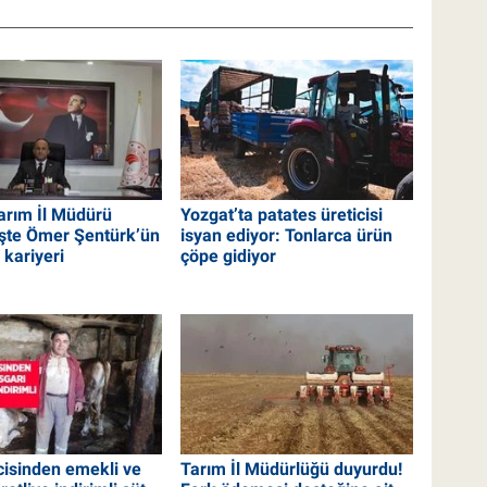
arım İl Müdürü
Yozgat’ta patates üreticisi
İşte Ömer Şentürk’ün
isyan ediyor: Tonlarca ürün
 kariyeri
çöpe gidiyor
cisinden emekli ve
Tarım İl Müdürlüğü duyurdu!