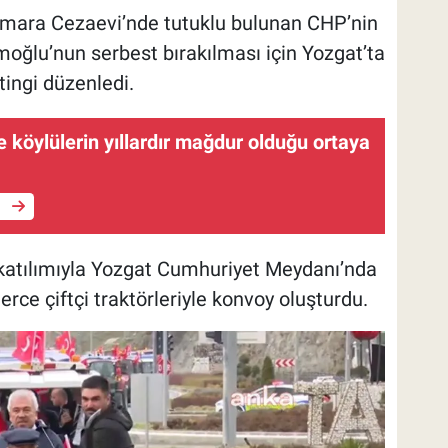
armara Cezaevi’nde tutuklu bulunan CHP’nin
lu’nun serbest bırakılması için Yozgat’ta
tingi düzenledi.
 köylülerin yıllardır mağdur olduğu ortaya
e
katılımıyla Yozgat Cumhuriyet Meydanı’nda
ce çiftçi traktörleriyle konvoy oluşturdu.