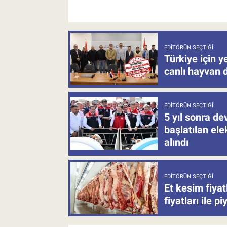
EDITÖRÜN SEÇTIĞI
Türkiye için y
canlı hayvan 
EDITÖRÜN SEÇTIĞI
5 yıl sonra d
başlatılan el
alındı
EDITÖRÜN SEÇTIĞI
Et kesim fiya
fiyatları ile p