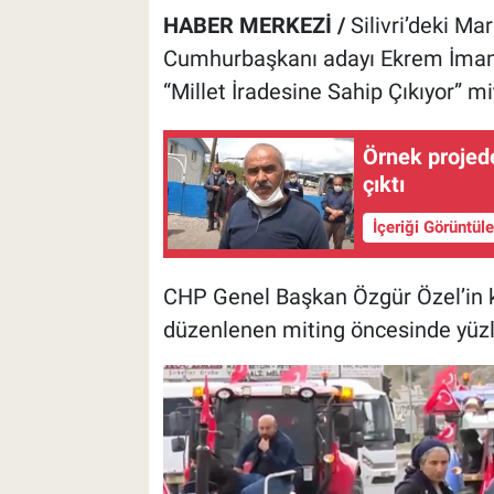
HABER MERKEZİ /
Silivri’deki M
Cumhurbaşkanı adayı Ekrem İmamoğ
“Millet İradesine Sahip Çıkıyor” mi
Örnek projede
çıktı
İçeriği Görüntül
CHP Genel Başkan Özgür Özel’in 
düzenlenen miting öncesinde yüzler