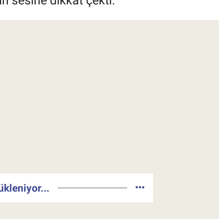
n sesine dikkat çekti.
ükleniyor...