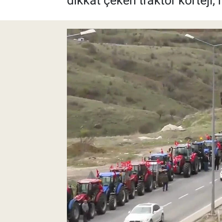
dikkat çeken traktör korteji,
Pankobirlik
Et fiyatları
Tarım Bilgisi
Yetiştirici Soruyor
Dünyada Tarım
Üretici Birlikleri
Şeker ve Şekerli Mamüller
Tahıllar ve Baklagiller
Tohum