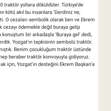
200 traktör yollara döküldüler. Türkiye’de
en kötü akıl bu insanlara ‘Derdiniz ne,
sti. O cezaları sembolik olarak ben ve Ekrem
 cezayı ödemekle değil buraya gelip
a konuştum bir arkadaşla ‘Buraya gel’ dedi,
erdik. Yozgat’ın tepkisinin sembolü traktör.
mıştık. Benim çocukluğum traktör üstünde
hep beraber traktör konvoyuyla gidiyoruz.
mak için, Yozgat’ın desteğini Ekrem Başkan’a