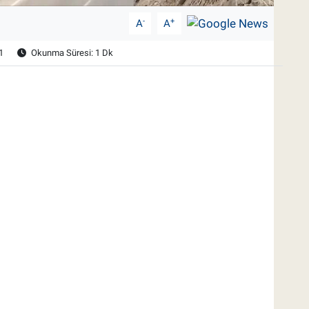
-
+
A
A
1
Okunma Süresi: 1 Dk