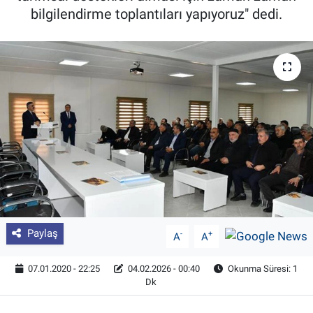
bilgilendirme toplantıları yapıyoruz" dedi.
Pankobirlik
Et fiyatları
Tarım Bilgisi
Yetiştirici Soruyor
Dünyada Tarım
Üretici Birlikleri
Paylaş
-
+
A
A
Şeker ve Şekerli Mamüller
07.01.2020 - 22:25
04.02.2026 - 00:40
Okunma Süresi: 1
Tahıllar ve Baklagiller
Dk
Tohum