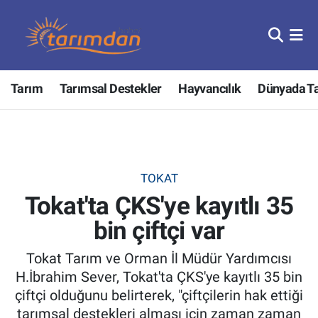
Tarım
Nöbetçi Eczaneler
Tarım
Tarımsal Destekler
Hayvancılık
Dünyada T
Hayvancılık
Hava Durumu
Gıda
Trafik Durumu
Güncel
Süper Lig Puan Durumu ve Fikstür
TOKAT
Tokat'ta ÇKS'ye kayıtlı 35
Tarımsal Destekler
Tüm Manşetler
bin çiftçi var
Tarım Bakanlığı
Son Dakika Haberleri
Tokat Tarım ve Orman İl Müdür Yardımcısı
TZOB
Haber Arşivi
H.İbrahim Sever, Tokat'ta ÇKS'ye kayıtlı 35 bin
çiftçi olduğunu belirterek, "çiftçilerin hak ettiği
Tarım Kredi Kooperatifleri
tarımsal destekleri alması için zaman zaman