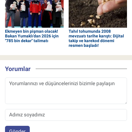
Ekmeyen bin pişman olacak!
Tahıl tohumunda 2008
Bakan Yumaklı'dan 2026 için
mevzuatı tarihe karıştı: Dijital
"785 bin dekar" talimatı
takip ve karekod dönemi
resmen başladı!
Yorumlar
Gönder