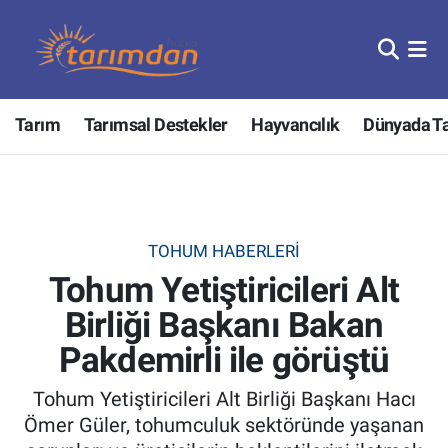
Tarım
Nöbetçi Eczaneler
Tarım
Tarımsal Destekler
Hayvancılık
Dünyada T
Hayvancılık
Hava Durumu
Gıda
Trafik Durumu
Güncel
Süper Lig Puan Durumu ve Fikstür
TOHUM HABERLERI
Tohum Yetiştiricileri Alt
Tarımsal Destekler
Tüm Manşetler
Birliği Başkanı Bakan
Tarım Bakanlığı
Son Dakika Haberleri
Pakdemirli ile görüştü
TZOB
Haber Arşivi
Tohum Yetiştiricileri Alt Birliği Başkanı Hacı
Ömer Güler, tohumculuk sektöründe yaşanan
Tarım Kredi Kooperatifleri