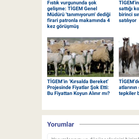
Fıstık vurgununda şok
TİGEM'in
gelişme: TİGEM Genel
sattığı k
Müdürü 'tanımıyorum' dediği
birinci s
firari patronla makamında 4
satılıyor
kez görüşmüş
TİGEM’in ‘Kırsalda Bereket’
TİGEM’de
Projesinde Fiyatlar Şok Etti:
atlarının
Bu Fiyattan Koyun Alınır mı?
tepkiler
Yorumlar