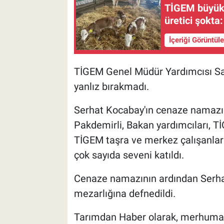
TİGEM büyükb
üretici şokta
İçeriği Görüntül
TİGEM Genel Müdür Yardımcısı Sai
yanlız bırakmadı.
Serhat Kocabay'ın cenaze namazı
Pakdemirli, Bakan yardımcıları, 
TİGEM taşra ve merkez çalışanları, 
çok sayıda seveni katıldı.
Cenaze namazının ardından Serha
mezarlığına defnedildi.
Tarımdan Haber olarak, merhuma A