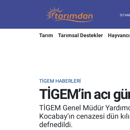
Tarım
Nöbetçi Eczaneler
Tarım
Tarımsal Destekler
Hayvancı
Hayvancılık
Hava Durumu
Gıda
Trafik Durumu
Güncel
Süper Lig Puan Durumu ve Fikstür
TİGEM HABERLERI
Tarımsal Destekler
Tüm Manşetler
TİGEM’in acı gü
Tarım Bakanlığı
Son Dakika Haberleri
TİGEM Genel Müdür Yardımcıs
TZOB
Haber Arşivi
Kocabay’ın cenazesi dün kıl
defnedildi.
Tarım Kredi Kooperatifleri