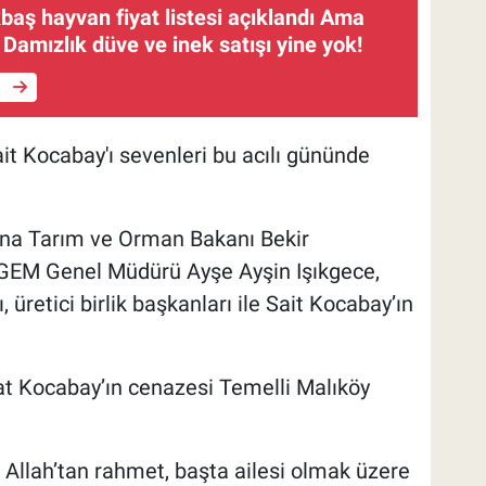
aş hayvan fiyat listesi açıklandı Ama
: Damızlık düve ve inek satışı yine yok!
e
t Kocabay'ı sevenleri bu acılı gününde
na Tarım ve Orman Bakanı Bekir
TİGEM Genel Müdürü Ayşe Ayşin Işıkgece,
üretici birlik başkanları ile Sait Kocabay’ın
t Kocabay’ın cenazesi Temelli Malıköy
llah’tan rahmet, başta ailesi olmak üzere