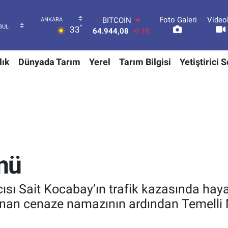
Foto Galeri
Video
DOLAR
°
33
47,7436
0.18
EURO
55,2510
0.32
lık
Dünyada Tarım
Yerel
Tarım Bilgisi
Yetiştirici 
STERLİN
64,4811
0.38
GRAM ALTIN
6660.55
0.03
BİST100
13.779
-14
BITCOIN
64.944,08
-0.18
nü
ı Sait Kocabay’ın trafik kazasında haya
ınan cenaze namazının ardından Temelli 