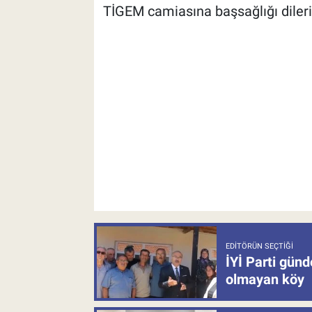
TİGEM camiasına başsağlığı dileri
EDITÖRÜN SEÇTIĞI
İYİ Parti gün
olmayan köy