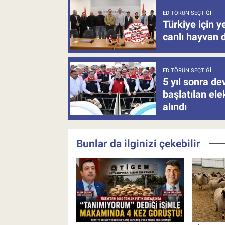
EDITÖRÜN SEÇTIĞI
Türkiye için y
canlı hayvan 
EDITÖRÜN SEÇTIĞI
5 yıl sonra d
başlatılan el
alındı
Bunlar da ilginizi çekebilir