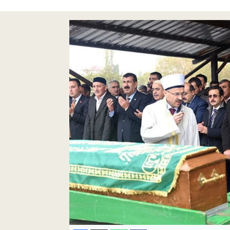
Pankobirlik
Et fiyatları
Tarım Bilgisi
Yetiştirici Soruyor
Dünyada Tarım
Üretici Birlikleri
Şeker ve Şekerli Mamüller
Tahıllar ve Baklagiller
Tohum