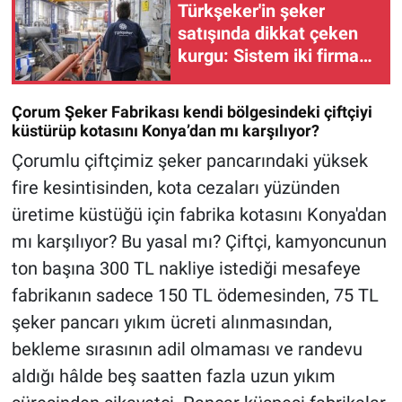
Türkşeker'in şeker
satışında dikkat çeken
kurgu: Sistem iki firmaya
çalışıyor!
Çorum Şeker Fabrikası kendi bölgesindeki çiftçiyi
küstürüp kotasını Konya’dan mı karşılıyor?
Çorumlu çiftçimiz şeker pancarındaki yüksek
fire kesintisinden, kota cezaları yüzünden
üretime küstüğü için fabrika kotasını Konya'dan
mı karşılıyor? Bu yasal mı? Çiftçi, kamyoncunun
ton başına 300 TL nakliye istediği mesafeye
fabrikanın sadece 150 TL ödemesinden, 75 TL
şeker pancarı yıkım ücreti alınmasından,
bekleme sırasının adil olmaması ve randevu
aldığı hâlde beş saatten fazla uzun yıkım