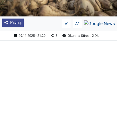
Paylaş
-
+
A
A
29.11.2025 - 21:29
5
Okunma Süresi: 2 Dk