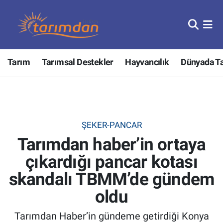
Tarım
Nöbetçi Eczaneler
Tarım
Tarımsal Destekler
Hayvancılık
Dünyada T
Hayvancılık
Hava Durumu
Gıda
Trafik Durumu
Güncel
Süper Lig Puan Durumu ve Fikstür
ŞEKER-PANCAR
Tarımdan haber’in ortaya
Tarımsal Destekler
Tüm Manşetler
çıkardığı pancar kotası
Tarım Bakanlığı
Son Dakika Haberleri
skandalı TBMM’de gündem
TZOB
Haber Arşivi
oldu
Tarımdan Haber’in gündeme getirdiği Konya
Tarım Kredi Kooperatifleri