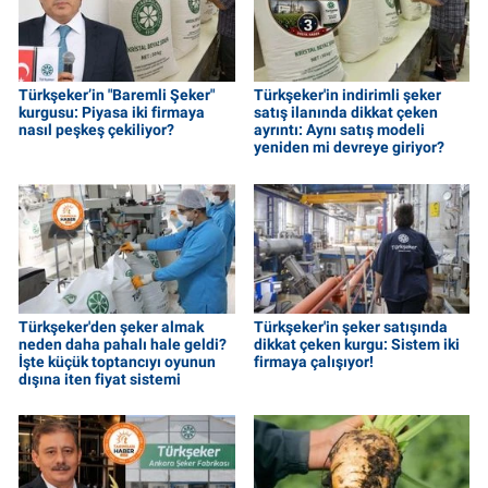
Türkşeker’in "Baremli Şeker"
Türkşeker'in indirimli şeker
kurgusu: Piyasa iki firmaya
satış ilanında dikkat çeken
nasıl peşkeş çekiliyor?
ayrıntı: Aynı satış modeli
yeniden mi devreye giriyor?
Türkşeker'den şeker almak
Türkşeker'in şeker satışında
neden daha pahalı hale geldi?
dikkat çeken kurgu: Sistem iki
İşte küçük toptancıyı oyunun
firmaya çalışıyor!
dışına iten fiyat sistemi