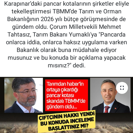
Karapınar’daki pancar kotalarının şirketler eliyle
Pankobirlik
tekelleştirmesi TBMM’de Tarım ve Orman
Bakanlığının 2026 yılı bütçe görüşmesinde de
Et fiyatları
gündem oldu. Çorum Milletvekili Mehmet
Tahtasız, Tarım Bakanı Yumaklı'ya "Pancarda
Tarım Bilgisi
onlarca iddia, onlarca haksız uygulama varken
Bakanlık olarak buna müdahale ediyor
Yetiştirici Soruyor
musunuz ve bu konuda bir açıklama yapacak
mısınız?" dedi.
Dünyada Tarım
Üretici Birlikleri
Şeker ve Şekerli Mamüller
Tahıllar ve Baklagiller
Tohum