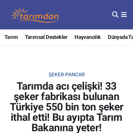
Tarım
Nöbetçi Eczaneler
Tarım
Tarımsal Destekler
Hayvancılık
Dünyada T
Hayvancılık
Hava Durumu
Gıda
Trafik Durumu
Güncel
Süper Lig Puan Durumu ve Fikstür
ŞEKER-PANCAR
Tarımda acı çelişki! 33
Tarımsal Destekler
Tüm Manşetler
şeker fabrikası bulunan
Tarım Bakanlığı
Son Dakika Haberleri
Türkiye 550 bin ton şeker
TZOB
Haber Arşivi
ithal etti! Bu ayıpta Tarım
Bakanına yeter!
Tarım Kredi Kooperatifleri