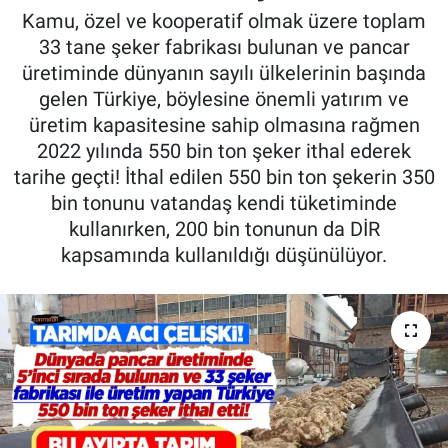
Kamu, özel ve kooperatif olmak üzere toplam
Pankobirlik
33 tane şeker fabrikası bulunan ve pancar
üretiminde dünyanın sayılı ülkelerinin başında
Et fiyatları
gelen Türkiye, böylesine önemli yatırım ve
üretim kapasitesine sahip olmasına rağmen
Tarım Bilgisi
2022 yılında 550 bin ton şeker ithal ederek
tarihe geçti! İthal edilen 550 bin ton şekerin 350
Yetiştirici Soruyor
bin tonunu vatandaş kendi tüketiminde
kullanırken, 200 bin tonunun da DİR
Dünyada Tarım
kapsamında kullanıldığı düşünülüyor.
Üretici Birlikleri
Şeker ve Şekerli Mamüller
Tahıllar ve Baklagiller
Tohum