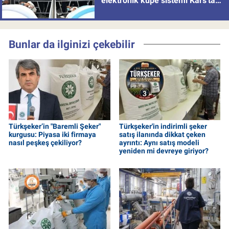
elektronik küpe sistemi Kars'tan
uygulamaya alındı
Bunlar da ilginizi çekebilir
Türkşeker’in "Baremli Şeker"
Türkşeker'in indirimli şeker
kurgusu: Piyasa iki firmaya
satış ilanında dikkat çeken
nasıl peşkeş çekiliyor?
ayrıntı: Aynı satış modeli
yeniden mi devreye giriyor?