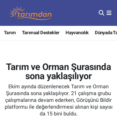
Tarım
Nöbetçi Eczaneler
Tarım
Tarımsal Destekler
Hayvancılık
Dünyada T
Hayvancılık
Hava Durumu
Gıda
Trafik Durumu
Güncel
Süper Lig Puan Durumu ve Fikstür
Tarım ve Orman Şurasında
Tarımsal Destekler
Tüm Manşetler
sona yaklaşılıyor
Ekim ayında düzenlenecek Tarım ve Orman
Tarım Bakanlığı
Son Dakika Haberleri
Şurasında sona yaklaşılıyor. 21 çalışma grubu
çalışmalarına devam ederken, Görüşünü Bildir
TZOB
Haber Arşivi
platformu ile değerlendirmesi alınan kişi sayısı
da 15 bini buldu.
Tarım Kredi Kooperatifleri