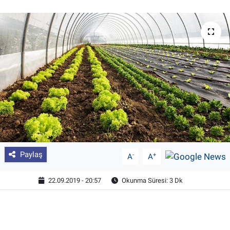
Pankobirlik
Et fiyatları
Tarım Bilgisi
Yetiştirici Soruyor
Dünyada Tarım
Üretici Birlikleri
Paylaş
-
+
A
A
Şeker ve Şekerli Mamüller
22.09.2019 - 20:57
Okunma Süresi: 3 Dk
Tahıllar ve Baklagiller
Tohum