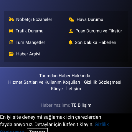
Nöbetçi Eczaneler
Hava Durumu
Trafik Durumu
Puan Durumu ve Fikstür
Tüm Manşetler
Son Dakika Haberleri
Haber Arşivi
Tarımdan Haber Hakkında
Hizmet Şartları ve Kullanım Koşulları
Gizlilik Sözleşmesi
Künye
İletişim
Haber Yazılımı:
TE Bilişim
En iyi site deneyimi sağlamak için çerezlerden
faydalanıyoruz. Detaylar için lütfen tıklayın.
Gizlilik