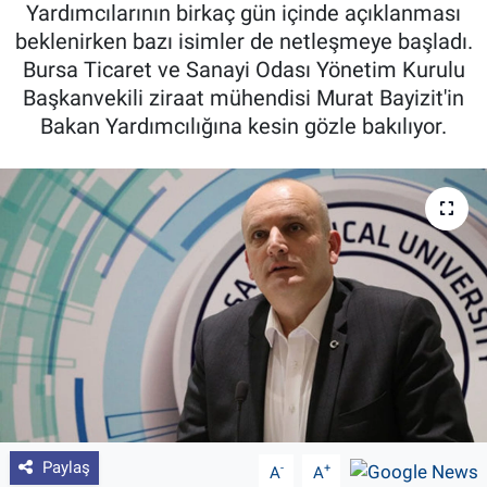
Yardımcılarının birkaç gün içinde açıklanması
Pankobirlik
beklenirken bazı isimler de netleşmeye başladı.
Bursa Ticaret ve Sanayi Odası Yönetim Kurulu
Et fiyatları
Başkanvekili ziraat mühendisi Murat Bayizit'in
Bakan Yardımcılığına kesin gözle bakılıyor.
Tarım Bilgisi
Yetiştirici Soruyor
Dünyada Tarım
Üretici Birlikleri
Şeker ve Şekerli Mamüller
Tahıllar ve Baklagiller
Paylaş
-
+
A
A
Tohum