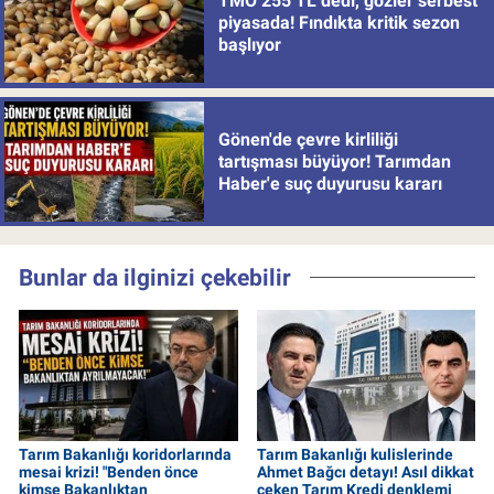
TMO 255 TL dedi, gözler serbest
piyasada! Fındıkta kritik sezon
başlıyor
Gönen'de çevre kirliliği
tartışması büyüyor! Tarımdan
Haber'e suç duyurusu kararı
Bunlar da ilginizi çekebilir
Tarım Bakanlığı koridorlarında
Tarım Bakanlığı kulislerinde
mesai krizi! "Benden önce
Ahmet Bağcı detayı! Asıl dikkat
kimse Bakanlıktan
çeken Tarım Kredi denklemi