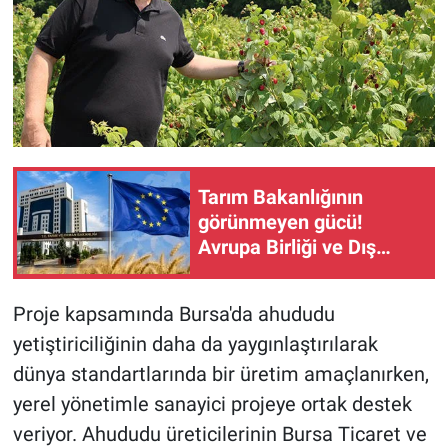
Tarım Bakanlığının
görünmeyen gücü!
Avrupa Birliği ve Dış
İlişkiler Genel Müdürlüğü
çiftçiyi neden
Proje kapsamında Bursa'da ahududu
ilgilendiriyor?
yetiştiriciliğinin daha da yaygınlaştırılarak
dünya standartlarında bir üretim amaçlanırken,
yerel yönetimle sanayici projeye ortak destek
veriyor. Ahududu üreticilerinin Bursa Ticaret ve