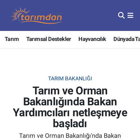
Tarım
Nöbetçi Eczaneler
Tarım
Tarımsal Destekler
Hayvancılık
Dünyada T
Hayvancılık
Hava Durumu
Gıda
Trafik Durumu
Güncel
Süper Lig Puan Durumu ve Fikstür
TARIM BAKANLIĞI
Tarım ve Orman
Tarımsal Destekler
Tüm Manşetler
Bakanlığında Bakan
Tarım Bakanlığı
Son Dakika Haberleri
Yardımcıları netleşmeye
TZOB
Haber Arşivi
başladı
Tarım ve Orman Bakanlığı'nda Bakan
Tarım Kredi Kooperatifleri