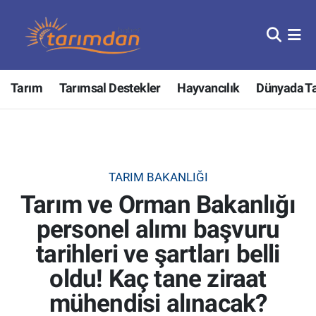
Tarım
Nöbetçi Eczaneler
Tarım
Tarımsal Destekler
Hayvancılık
Dünyada T
Hayvancılık
Hava Durumu
Gıda
Trafik Durumu
Güncel
Süper Lig Puan Durumu ve Fikstür
TARIM BAKANLIĞI
Tarım ve Orman Bakanlığı
Tarımsal Destekler
Tüm Manşetler
personel alımı başvuru
Tarım Bakanlığı
Son Dakika Haberleri
tarihleri ve şartları belli
TZOB
Haber Arşivi
oldu! Kaç tane ziraat
mühendisi alınacak?
Tarım Kredi Kooperatifleri