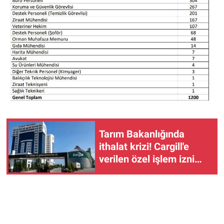
Tarım Bakanlığında
ithalat krizi! Cargill'e
verilen özel işlem izni
neden susam
ithalatçısına verilmedi?