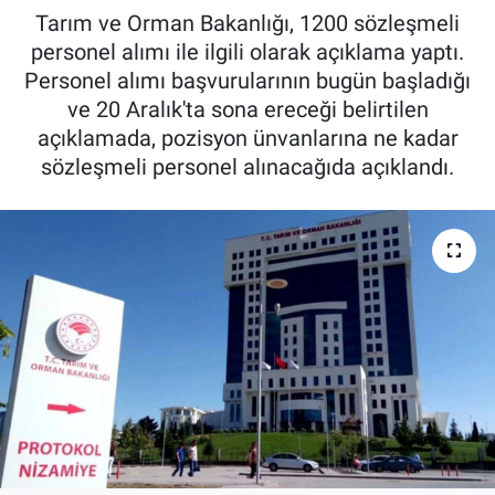
Tarım ve Orman Bakanlığı, 1200 sözleşmeli
Pankobirlik
personel alımı ile ilgili olarak açıklama yaptı.
Personel alımı başvurularının bugün başladığı
Et fiyatları
ve 20 Aralık'ta sona ereceği belirtilen
açıklamada, pozisyon ünvanlarına ne kadar
Tarım Bilgisi
sözleşmeli personel alınacağıda açıklandı.
Yetiştirici Soruyor
Dünyada Tarım
Üretici Birlikleri
Şeker ve Şekerli Mamüller
Tahıllar ve Baklagiller
Tohum