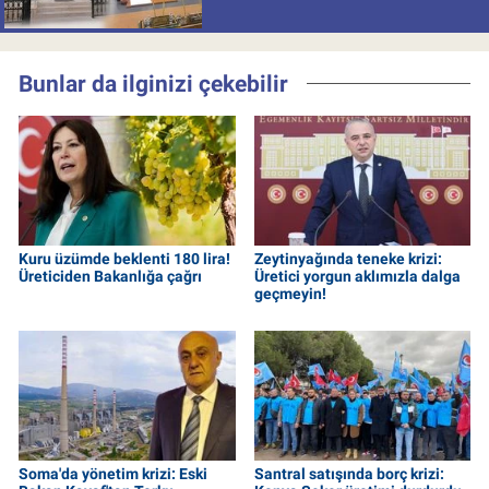
milyon batırdı!
Bunlar da ilginizi çekebilir
Kuru üzümde beklenti 180 lira!
Zeytinyağında teneke krizi:
Üreticiden Bakanlığa çağrı
Üretici yorgun aklımızla dalga
geçmeyin!
Soma'da yönetim krizi: Eski
Santral satışında borç krizi: