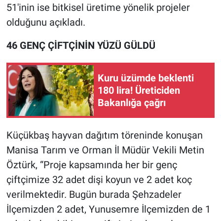
51'inin ise bitkisel üretime yönelik projeler
olduğunu açıkladı.
46 GENÇ ÇİFTÇİNİN YÜZÜ GÜLDÜ
Kuru üzümde beklenti
180 lira! Üreticiden
Bakanlığa çağrı
Küçükbaş hayvan dağıtım töreninde konuşan
Manisa Tarım ve Orman İl Müdür Vekili Metin
Öztürk, “Proje kapsamında her bir genç
çiftçimize 32 adet dişi koyun ve 2 adet koç
verilmektedir. Bugün burada Şehzadeler
İlçemizden 2 adet, Yunusemre İlçemizden de 1