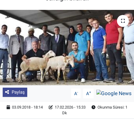
Pankobirlik
Et fiyatları
Tarım Bilgisi
Yetiştirici Soruyor
Dünyada Tarım
Üretici Birlikleri
Paylaş
-
+
A
A
Şeker ve Şekerli Mamüller
03.09.2018 - 18:14
17.02.2026 - 15:33
Okunma Süresi: 1
Dk
Tahıllar ve Baklagiller
Tohum