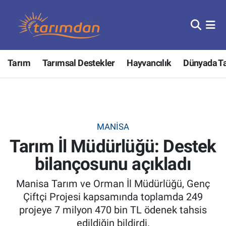
Tarım
Nöbetçi Eczaneler
Tarım
Tarımsal Destekler
Hayvancılık
Dünyada T
Hayvancılık
Hava Durumu
Gıda
Trafik Durumu
Güncel
Süper Lig Puan Durumu ve Fikstür
MANISA
Tarım İl Müdürlüğü: Destek
Tarımsal Destekler
Tüm Manşetler
bilançosunu açıkladı
Tarım Bakanlığı
Son Dakika Haberleri
Manisa Tarım ve Orman İl Müdürlüğü, Genç
TZOB
Haber Arşivi
Çiftçi Projesi kapsamında toplamda 249
projeye 7 milyon 470 bin TL ödenek tahsis
Tarım Kredi Kooperatifleri
edildiğin bildirdi.