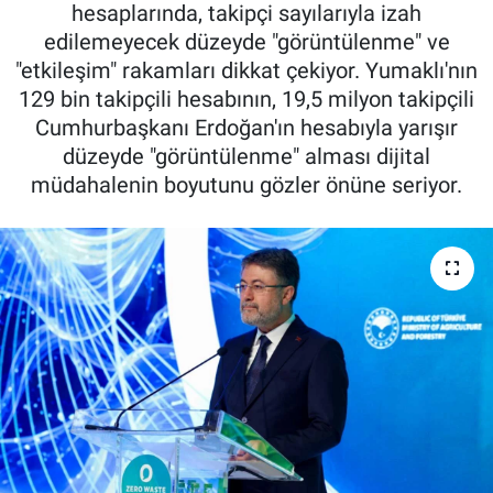
hesaplarında, takipçi sayılarıyla izah
Pankobirlik
edilemeyecek düzeyde "görüntülenme" ve
"etkileşim" rakamları dikkat çekiyor. Yumaklı'nın
Et fiyatları
129 bin takipçili hesabının, 19,5 milyon takipçili
Cumhurbaşkanı Erdoğan'ın hesabıyla yarışır
Tarım Bilgisi
düzeyde "görüntülenme" alması dijital
müdahalenin boyutunu gözler önüne seriyor.
Yetiştirici Soruyor
Dünyada Tarım
Üretici Birlikleri
Şeker ve Şekerli Mamüller
Tahıllar ve Baklagiller
Tohum