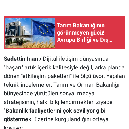
Tarım Bakanlığının
görünmeyen gücü!
Avrupa Birliği ve Dış
İlişkiler Genel Müdürlüğü
çiftçiyi neden
Sadettin İnan /
Dijital iletişim dünyasında
ilgilendiriyor?
"başarı" artık içerik kalitesiyle değil, arka planda
dönen "etkileşim paketleri" ile ölçülüyor. Yapılan
teknik incelemeler, Tarım ve Orman Bakanlığı
bünyesinde yürütülen sosyal medya
stratejisinin, halkı bilgilendirmekten ziyade,
"
Bakanlık faaliyetlerini çok seviliyor gibi
göstermek
" üzerine kurgulandığını ortaya
koyuyor.