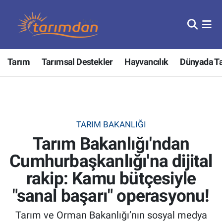
Tarım
Nöbetçi Eczaneler
Tarım
Tarımsal Destekler
Hayvancılık
Dünyada T
Hayvancılık
Hava Durumu
Gıda
Trafik Durumu
Güncel
Süper Lig Puan Durumu ve Fikstür
TARIM BAKANLIĞI
Tarım Bakanlığı'ndan
Tarımsal Destekler
Tüm Manşetler
Cumhurbaşkanlığı'na dijital
Tarım Bakanlığı
Son Dakika Haberleri
rakip: Kamu bütçesiyle
TZOB
Haber Arşivi
"sanal başarı" operasyonu!
Tarım ve Orman Bakanlığı’nın sosyal medya
Tarım Kredi Kooperatifleri