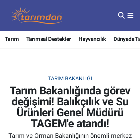
Tarım
Nöbetçi Eczaneler
Tarım
Tarımsal Destekler
Hayvancılık
Dünyada T
Hayvancılık
Hava Durumu
Gıda
Trafik Durumu
Güncel
Süper Lig Puan Durumu ve Fikstür
TARIM BAKANLIĞI
Tarım Bakanlığında görev
Tarımsal Destekler
Tüm Manşetler
değişimi! Balıkçılık ve Su
Tarım Bakanlığı
Son Dakika Haberleri
Ürünleri Genel Müdürü
TZOB
Haber Arşivi
TAGEM'e atandı!
Tarım ve Orman Bakanlığının önemli merkez
Tarım Kredi Kooperatifleri