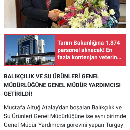
Tarım Bakanlığına 1.874
personel alınacak! En
fazla kontenjan veteriner
hekim ve ziraat
mühendisine
BALIKÇILIK VE SU ÜRÜNLERİ GENEL
MÜDÜRLÜĞÜNE GENEL MÜDÜR YARDIMCISI
GETİRİLDİ!
Mustafa Altuğ Atalay’dan boşalan Balıkçılık ve
Su Ürünleri Genel Müdürlüğüne ise aynı birimde
Genel Müdür Yardımcısı görevini yapan Turgay