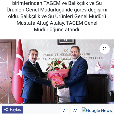
birimlerinden TAGEM ve Balıkçılık ve Su
Pankobirlik
Ürünleri Genel Müdürlüğünde görev değişimi
oldu. Balıkçılık ve Su Ürünleri Genel Müdürü
Et fiyatları
Mustafa Altuğ Atalay, TAGEM Genel
Müdürlüğüne atandı.
Tarım Bilgisi
Yetiştirici Soruyor
Dünyada Tarım
Üretici Birlikleri
Şeker ve Şekerli Mamüller
Tahıllar ve Baklagiller
Paylaş
-
+
A
A
Tohum