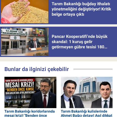
Tarım Bakanlığı buğday ithalatı
yönetmeliğini değiştiriyor! Kritik
belge ortaya çıktı
Pancar Kooperatifi’nde büyük
skandal: 1 kuruş gelir
getirmeyen gübre tesisi 180
milyon batırdı!
Bunlar da ilginizi çekebilir
Tarım Bakanlığı koridorlarında
Tarım Bakanlığı kulislerinde
mesai krizi! "Benden önce
Ahmet Bağcı detayı! Asıl dikkat