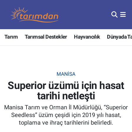
Tarım
Nöbetçi Eczaneler
Tarım
Tarımsal Destekler
Hayvancılık
Dünyada T
Hayvancılık
Hava Durumu
Gıda
Trafik Durumu
Güncel
Süper Lig Puan Durumu ve Fikstür
MANISA
Superior üzümü için hasat
Tarımsal Destekler
Tüm Manşetler
tarihi netleşti
Tarım Bakanlığı
Son Dakika Haberleri
Manisa Tarım ve Orman İl Müdürlüğü, “Superior
TZOB
Haber Arşivi
Seedless” üzüm çeşidi için 2019 yılı hasat,
toplama ve ihraç tarihlerini belirledi.
Tarım Kredi Kooperatifleri