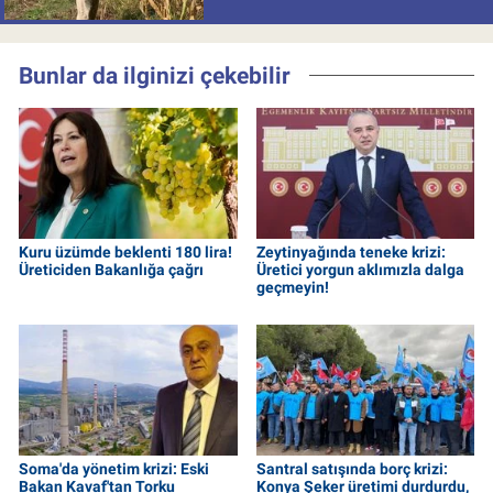
çıkıyor
Bunlar da ilginizi çekebilir
Kuru üzümde beklenti 180 lira!
Zeytinyağında teneke krizi:
Üreticiden Bakanlığa çağrı
Üretici yorgun aklımızla dalga
geçmeyin!
Soma'da yönetim krizi: Eski
Santral satışında borç krizi:
Bakan Kavaf'tan Torku
Konya Şeker üretimi durdurdu,