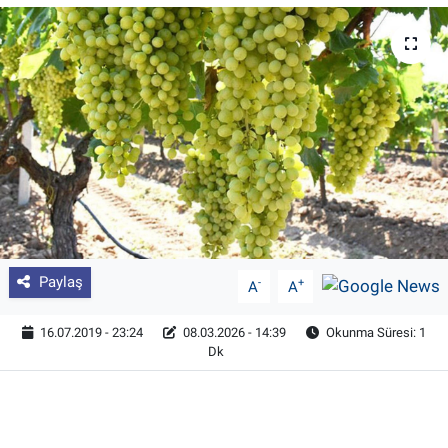
Pankobirlik
Et fiyatları
Tarım Bilgisi
Yetiştirici Soruyor
Dünyada Tarım
Paylaş
-
+
A
A
Üretici Birlikleri
16.07.2019 - 23:24
08.03.2026 - 14:39
Okunma Süresi: 1
Şeker ve Şekerli Mamüller
Dk
Tahıllar ve Baklagiller
Tohum