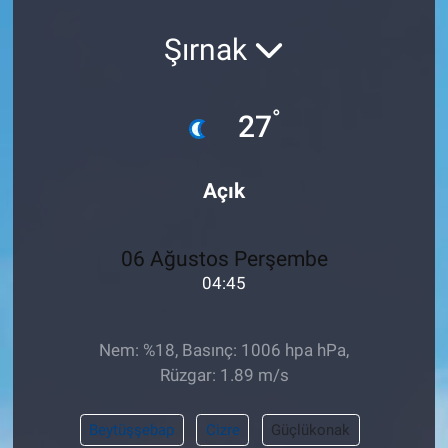
Pankobirlik
Şırnak
Et fiyatları
°
27
Tarım Bilgisi
Açık
Yetiştirici Soruyor
Dünyada Tarım
06 Ağustos Perşembe
04:45
Üretici Birlikleri
Şeker ve Şekerli Mamüller
Nem: %18, Basınç: 1006 hpa hPa,
Rüzgar: 1.89 m/s
Tahıllar ve Baklagiller
Beytüşşebap
Cizre
Güçlükonak
Tohum