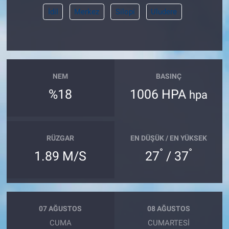
İdil
Merkez
Silopi
Uludere
NEM
BASINÇ
%18
1006 HPA
hpa
RÜZGAR
EN DÜŞÜK / EN YÜKSEK
°
°
1.89 M/S
27
/ 37
07 AĞUSTOS
08 AĞUSTOS
CUMA
CUMARTESI