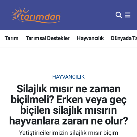
Tarım
Nöbetçi Eczaneler
Tarım
Tarımsal Destekler
Hayvancılık
Dünyada T
Hayvancılık
Hava Durumu
Gıda
Trafik Durumu
Güncel
Süper Lig Puan Durumu ve Fikstür
HAYVANCILIK
Silajlık mısır ne zaman
Tarımsal Destekler
Tüm Manşetler
biçilmeli? Erken veya geç
Tarım Bakanlığı
Son Dakika Haberleri
biçilen silajlık mısırın
TZOB
Haber Arşivi
hayvanlara zararı ne olur?
Yetiştiricilerimizin silajlık mısır biçim
Tarım Kredi Kooperatifleri