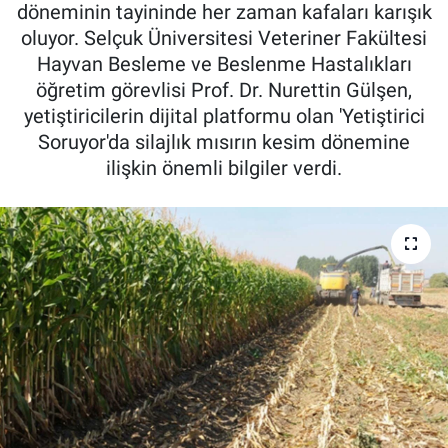
döneminin tayininde her zaman kafaları karışık
Pankobirlik
oluyor. Selçuk Üniversitesi Veteriner Fakültesi
Hayvan Besleme ve Beslenme Hastalıkları
Et fiyatları
öğretim görevlisi Prof. Dr. Nurettin Gülşen,
yetiştiricilerin dijital platformu olan 'Yetiştirici
Tarım Bilgisi
Soruyor'da silajlık mısırın kesim dönemine
ilişkin önemli bilgiler verdi.
Yetiştirici Soruyor
Dünyada Tarım
Üretici Birlikleri
Şeker ve Şekerli Mamüller
Tahıllar ve Baklagiller
Tohum