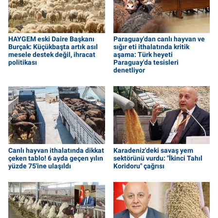
HAYGEM eski Daire Başkanı
Paraguay'dan canlı hayvan ve
Burçak: Küçükbaşta artık asıl
sığır eti ithalatında kritik
mesele destek değil, ihracat
aşama: Türk heyeti
politikası
Paraguay'da tesisleri
denetliyor
Canlı hayvan ithalatında dikkat
Karadeniz'deki savaş yem
çeken tablo! 6 ayda geçen yılın
sektörünü vurdu: "İkinci Tahıl
yüzde 75'ine ulaşıldı
Koridoru" çağrısı