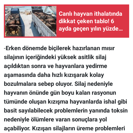
Canlı hayvan ithalatında
dikkat çeken tablo! 6
ayda geçen yılın yüzde
75'ine ulaşıldı
-
Erken dönemde biçilerek hazırlanan mısır
silajının içeriğindeki yüksek asitlik silaj
açıldıktan sonra ve hayvanlara yedirme
aşamasında daha hızlı kızışarak kolay
bozulmalara sebep oluyor. Silaj nedeniyle
hayvanın önünde gün boyu kalan rasyonun
tümünde oluşan kızışma hayvanlarda ishal gibi
basit sayılabilecek problemlerin yanında toksin
nedeniyle ölümlere varan sonuçlara yol
açabiliyor. Kızışan silajların üreme problemleri