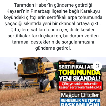
Tarımdan Haber’in gündeme getirdiği
Pankobirlik
Kayseri’nin Pınarbaşı ilçesine bağlı Karakuyu
köyündeki çiftçilerin sertifikalı arpa tohumunda
Et fiyatları
yaşadığı sıkıntıda yeni bir skandal ortaya çıktı.
Çiftçilere satılan tohum çeşidi ile kesilen
Tarım Bilgisi
sertifikalar farklı çıkarken, bu durum verilen
tarımsal desteklerin de sorgulanmasını
Yetiştirici Soruyor
gündeme getirdi.
Dünyada Tarım
Üretici Birlikleri
Şeker ve Şekerli Mamüller
Tahıllar ve Baklagiller
Tohum