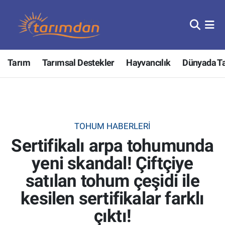
Tarım
Nöbetçi Eczaneler
Tarım
Tarımsal Destekler
Hayvancılık
Dünyada T
Hayvancılık
Hava Durumu
Gıda
Trafik Durumu
Güncel
Süper Lig Puan Durumu ve Fikstür
TOHUM HABERLERI
Sertifikalı arpa tohumunda
Tarımsal Destekler
Tüm Manşetler
yeni skandal! Çiftçiye
Tarım Bakanlığı
Son Dakika Haberleri
satılan tohum çeşidi ile
TZOB
Haber Arşivi
kesilen sertifikalar farklı
çıktı!
Tarım Kredi Kooperatifleri