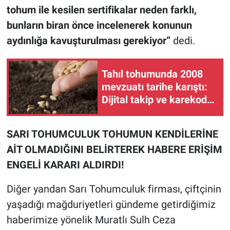
tohum ile kesilen sertifikalar neden farklı,
bunların biran önce incelenerek konunun
aydınlığa kavuşturulması gerekiyor”
dedi.
Tahıl tohumunda 2008
mevzuatı tarihe karıştı:
Dijital takip ve karekod
dönemi resmen başladı!
SARI TOHUMCULUK TOHUMUN KENDİLERİNE
AİT OLMADIĞINI BELİRTEREK HABERE ERİŞİM
ENGELİ KARARI ALDIRDI!
Diğer yandan Sarı Tohumculuk firması, çiftçinin
yaşadığı mağduriyetleri gündeme getirdiğimiz
haberimize yönelik Muratlı Sulh Ceza