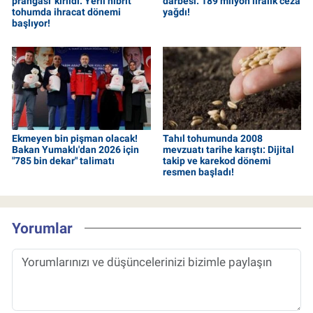
prangası' kırıldı: Yerli hibrit
darbesi: 189 milyon liralık ceza
tohumda ihracat dönemi
yağdı!
başlıyor!
Ekmeyen bin pişman olacak!
Tahıl tohumunda 2008
Bakan Yumaklı'dan 2026 için
mevzuatı tarihe karıştı: Dijital
"785 bin dekar" talimatı
takip ve karekod dönemi
resmen başladı!
Yorumlar