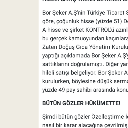
Bor Şeker A.Ş'nin Türkiye Ticaret S
göre, çoğunluk hisse (yüzde 51) 
A hisse ve şirket KONTROL'ü azınlı
bu gerçek kamuoyundan kaçırılarak 
Zaten Doğuş Gıda Yönetim Kurul
yaptığı açıklamada Bor Şeker A.Ş'
sattıklarını doğrulamıştı. Diğer y
hileli satışı belgeliyor. Bor Şeker 
kurulurken, böylesine düşük sermay
yüzde 49 pay sahibi arasında kon
BÜTÜN GÖZLER HÜKÜMETTE!
Şimdi bütün gözler Özelleştirme İd
nasıl bir karar alacağına çevrilm