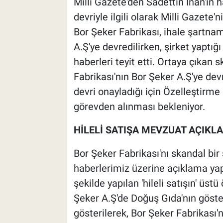
Milli Gazete'den Sadettin İnan'ın 
devriyle ilgili olarak Milli Gazete'
Bor Şeker Fabrikası, ihale şartna
A.Ş'ye devredilirken, şirket yaptığı 
haberleri teyit etti. Ortaya çıkan
Fabrikası'nın Bor Şeker A.Ş'ye dev
devri onayladığı için Özelleştirm
görevden alınması bekleniyor.
HİLELİ SATIŞA MEVZUAT AÇIKLA
Bor Şeker Fabrikası'nı skandal bir
haberlerimiz üzerine açıklama yap
şekilde yapılan 'hileli satışın' üs
Şeker A.Ş'de Doğuş Gıda'nın göst
gösterilerek, Bor Şeker Fabrikası'