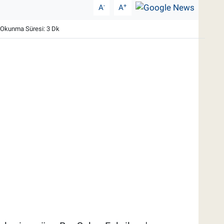
-
+
A
A
Okunma Süresi: 3 Dk