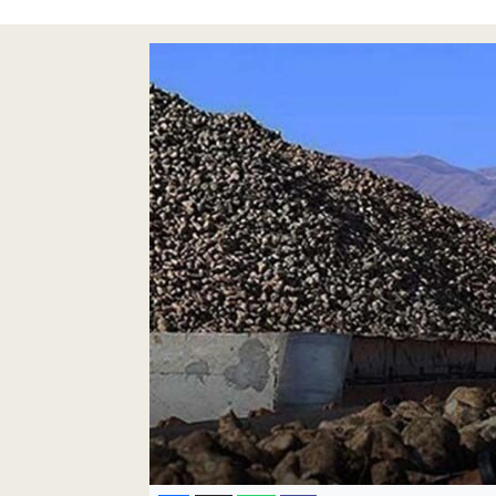
Pankobirlik
Et fiyatları
Tarım Bilgisi
Yetiştirici Soruyor
Dünyada Tarım
Üretici Birlikleri
Şeker ve Şekerli Mamüller
Tahıllar ve Baklagiller
Tohum