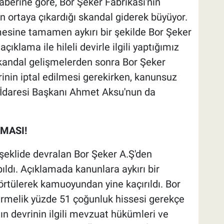
haberine göre, Bor Şeker Fabrikası'nın
nin ortaya çıkardığı skandal giderek büyüyor.
mesine tamamen aykırı bir şekilde Bor Şeker
açıklama ile hileli devirle ilgili yaptığımız
 skandal gelişmelerden sonra Bor Şeker
rinin iptal edilmesi gerekirken, kanunsuz
e İdaresi Başkanı Ahmet Aksu'nun da
MASI!
 şeklide devralan Bor Şeker A.Ş'den
ıldı. Açıklamada kanunlara aykırı bir
tü örtülerek kamuoyundan yine kaçırıldı. Bor
ermelik yüzde 51 çoğunluk hissesi gerekçe
nın devrinin ilgili mevzuat hükümleri ve