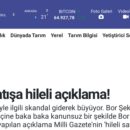
Foto Galeri
Video
DOLAR
°
21
47,5894
0.08
EURO
55,0398
-0.02
lık
Dünyada Tarım
Yerel
Tarım Bilgisi
Yetiştirici 
STERLİN
64,1581
0.16
GRAM ALTIN
6527.85
0.54
BİST100
13.703
11
BITCOIN
64.927,78
1.32
tışa hileli açıklama!
yle ilgili skandal giderek büyüyor. Bor Şek
 içine baka baka kanunsuz bir şekilde Bor 
ılan açıklama Milli Gazete'nin 'hileli satışla