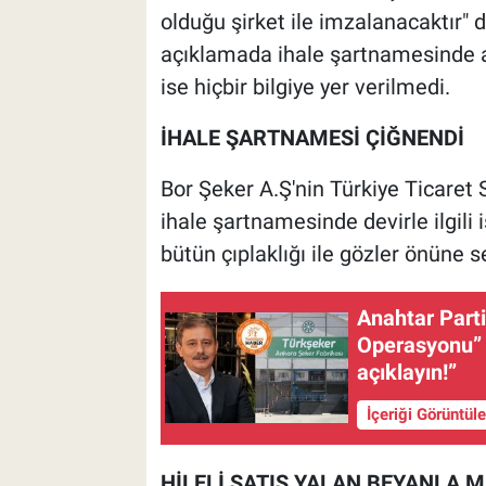
olduğu şirket ile imzalanacaktır" d
açıklamada ihale şartnamesinde ası
ise hiçbir bilgiye yer verilmedi.
İHALE ŞARTNAMESİ ÇİĞNENDİ
Bor Şeker A.Ş'nin Türkiye Ticaret Si
ihale şartnamesinde devirle ilgili 
bütün çıplaklığı ile gözler önüne se
Anahtar Part
Operasyonu” t
açıklayın!”
İçeriği Görüntül
HİLELİ SATIŞ YALAN BEYANLA 