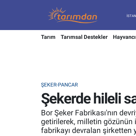
Tarım
Nöbetçi Eczaneler
Tarım
Tarımsal Destekler
Hayvancı
Hayvancılık
Hava Durumu
Gıda
Trafik Durumu
Güncel
Süper Lig Puan Durumu ve Fikstür
ŞEKER-PANCAR
Tarımsal Destekler
Tüm Manşetler
Şekerde hileli sa
Tarım Bakanlığı
Son Dakika Haberleri
Bor Şeker Fabrikası'nın devri
TZOB
Haber Arşivi
getirilerek, milletin gözünün
fabrikayı devralan şirketten yap
Tarım Kredi Kooperatifleri