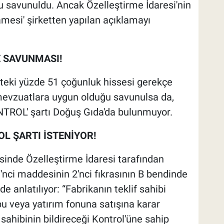
 savunuldu. Ancak Özelleştirme İdaresi'nin
amesi' şirketten yapılan açıklamayı
E SAVUNMASI!
teki yüzde 51 çoğunluk hissesi gerekçe
 mevzuatlara uygun olduğu savunulsa da,
NTROL' şartı Doğuş Gıda'da bulunmuyor.
L ŞARTI İSTENİYOR!
esinde Özelleştirme İdaresi tarafından
'nci maddesinin 2'nci fıkrasının B bendinde
de anlatılıyor: “Fabrikanın teklif sahibi
bu veya yatırım fonuna satışına karar
 sahibinin bildireceği Kontrol'üne sahip