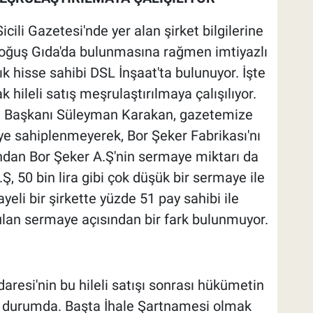
icili Gazetesi'nde yer alan şirket bilgilerine
Doğuş Gıda'da bulunmasına rağmen imtiyazlı
k hisse sahibi DSL İnşaat'ta bulunuyor. İşte
hileli satış meşrulaştırılmaya çalışılıyor.
u Başkanı Süleyman Karakan, gazetemize
ye sahiplenmeyerek, Bor Şeker Fabrikası'nı
andan Bor Şeker A.Ş'nin sermaye miktarı da
A.Ş, 50 bin lira gibi çok düşük bir sermaye ile
eli bir şirkette yüzde 51 pay sahibi ile
ulan sermaye açısından bir fark bulunmuyor.
aresi'nin bu hileli satışı sonrası hükümetin
iş durumda. Başta İhale Şartnamesi olmak