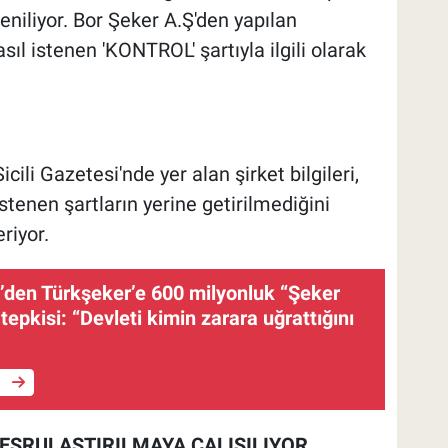
eniliyor. Bor Şeker A.Ş'den yapılan
l istenen 'KONTROL' şartıyla ilgili olarak
cili Gazetesi'nde yer alan şirket bilgileri,
istenen şartların yerine getirilmediğini
riyor.
i’den Türkşeker’e 600 milyonluk “Şeker
epkisi: “Devleti kimin zarara uğrattığını
e
MEŞRULAŞTIRILMAYA ÇALIŞILIYOR