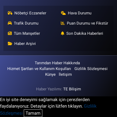
Nöbetçi Eczaneler
Hava Durumu
Trafik Durumu
Puan Durumu ve Fikstür
Tüm Manşetler
Son Dakika Haberleri
Haber Arşivi
Tarımdan Haber Hakkında
Hizmet Şartları ve Kullanım Koşulları
Gizlilik Sözleşmesi
Künye
İletişim
Haber Yazılımı:
TE Bilişim
En iyi site deneyimi sağlamak için çerezlerden
faydalanıyoruz. Detaylar için lütfen tıklayın.
Gizlilik
Sözleşmesi
Tamam