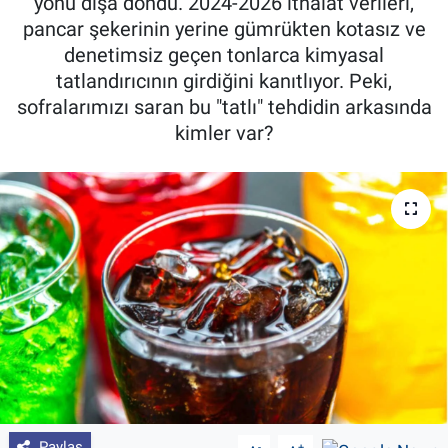
yönü dışa döndü. 2024-2026 ithalat verileri,
pancar şekerinin yerine gümrükten kotasız ve
Pankobirlik
denetimsiz geçen tonlarca kimyasal
tatlandırıcının girdiğini kanıtlıyor. Peki,
Et fiyatları
sofralarımızı saran bu "tatlı" tehdidin arkasında
kimler var?
Tarım Bilgisi
Yetiştirici Soruyor
Dünyada Tarım
Üretici Birlikleri
Şeker ve Şekerli Mamüller
Tahıllar ve Baklagiller
Tohum
Paylaş
-
+