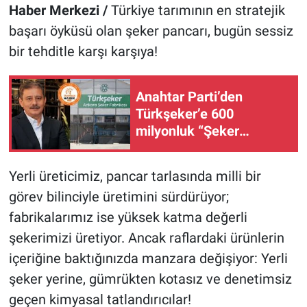
Haber Merkezi /
Türkiye tarımının en stratejik
başarı öyküsü olan şeker pancarı, bugün sessiz
bir tehditle karşı karşıya!
Anahtar Parti’den
Türkşeker’e 600
milyonluk “Şeker
Operasyonu” tepkisi:
“Devleti kimin zarara
Yerli üreticimiz, pancar tarlasında milli bir
uğrattığını açıklayın!”
görev bilinciyle üretimini sürdürüyor;
fabrikalarımız ise yüksek katma değerli
şekerimizi üretiyor. Ancak raflardaki ürünlerin
içeriğine baktığınızda manzara değişiyor: Yerli
şeker yerine, gümrükten kotasız ve denetimsiz
geçen kimyasal tatlandırıcılar!