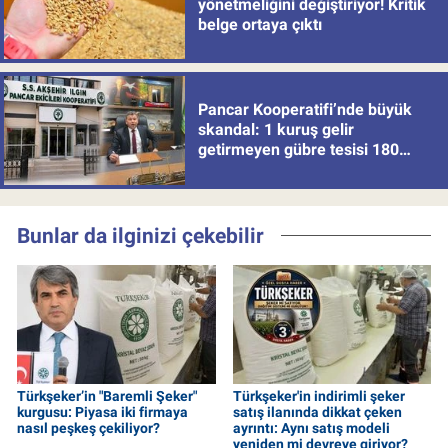
yönetmeliğini değiştiriyor! Kritik
belge ortaya çıktı
Pancar Kooperatifi’nde büyük
skandal: 1 kuruş gelir
getirmeyen gübre tesisi 180
milyon batırdı!
Bunlar da ilginizi çekebilir
Türkşeker’in "Baremli Şeker"
Türkşeker'in indirimli şeker
kurgusu: Piyasa iki firmaya
satış ilanında dikkat çeken
nasıl peşkeş çekiliyor?
ayrıntı: Aynı satış modeli
yeniden mi devreye giriyor?