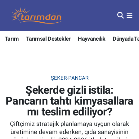
Tarım
Nöbetçi Eczaneler
Tarım
Tarımsal Destekler
Hayvancılık
Dünyada T
Hayvancılık
Hava Durumu
Gıda
Trafik Durumu
Güncel
Süper Lig Puan Durumu ve Fikstür
ŞEKER-PANCAR
Şekerde gizli istila:
Tarımsal Destekler
Tüm Manşetler
Pancarın tahtı kimyasallara
Tarım Bakanlığı
Son Dakika Haberleri
mı teslim ediliyor?
TZOB
Haber Arşivi
Çiftçimiz stratejik planlamaya uygun olarak
üretimine devam ederken, gıda sanayisinin
Tarım Kredi Kooperatifleri