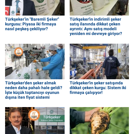
Türkşeker’in "Baremli Şeker"
Türkşeker'in indirimli şeker
kurgusu: Piyasa iki firmaya
satış ilanında dikkat çeken
nasıl peşkeş çekiliyor?
ayrıntı: Aynı satış modeli
yeniden mi devreye giriyor?
Türkşeker'den şeker almak
Türkşeker'in şeker satışında
neden daha pahalı hale geldi?
dikkat çeken kurgu: Sistem iki
İşte küçük toptancıyı oyunun
firmaya çalışıyor!
dışına iten fiyat sistemi