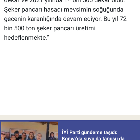
dekar ve 2021 yılında 14 bin 500 dekar oldu.
Şeker pancarı hasadı mevsimin soğuğunda
gecenin karanlığında devam ediyor. Bu yıl 72
bin 500 ton şeker pancarı üretimi
hedeflenmekte.”
İYİ Parti gündeme taşıdı:
Konya'da suyu da tapusu da