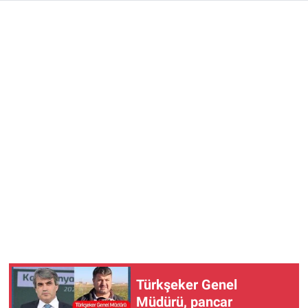
Türkşeker Genel
Müdürü, pancar