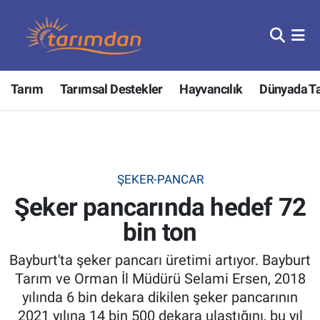
Tarım
Nöbetçi Eczaneler
Tarım
Tarımsal Destekler
Hayvancılık
Dünyada T
Hayvancılık
Hava Durumu
Gıda
Trafik Durumu
Güncel
Süper Lig Puan Durumu ve Fikstür
ŞEKER-PANCAR
Şeker pancarında hedef 72
Tarımsal Destekler
Tüm Manşetler
bin ton
Tarım Bakanlığı
Son Dakika Haberleri
Bayburt'ta şeker pancarı üretimi artıyor. Bayburt
TZOB
Haber Arşivi
Tarım ve Orman İl Müdürü Selami Ersen, 2018
yılında 6 bin dekara dikilen şeker pancarının
Tarım Kredi Kooperatifleri
2021 yılına 14 bin 500 dekara ulaştığını, bu yıl