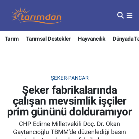
Tarım
Nöbetçi Eczaneler
Tarım
Tarımsal Destekler
Hayvancılık
Dünyada T
Hayvancılık
Hava Durumu
Gıda
Trafik Durumu
Güncel
Süper Lig Puan Durumu ve Fikstür
ŞEKER-PANCAR
Şeker fabrikalarında
Tarımsal Destekler
Tüm Manşetler
çalışan mevsimlik işçiler
Tarım Bakanlığı
Son Dakika Haberleri
prim gününü dolduramıyor
TZOB
Haber Arşivi
CHP Edirne Milletvekili Doç. Dr. Okan
Gaytancıoğlu TBMM’de düzenlediği basın
Tarım Kredi Kooperatifleri