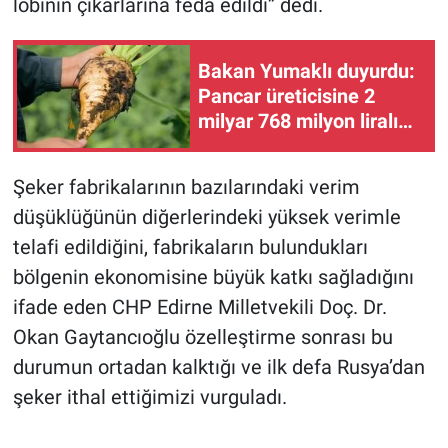
lobinin çıkarlarına feda edildi” dedi.
Bakan Yumaklı duyurdu:
Pancar üreticisine 2
milyar 768 milyon liralık
avans ödemesi
Şeker fabrikalarının bazılarındaki verim
düşüklüğünün diğerlerindeki yüksek verimle
telafi edildiğini, fabrikaların bulundukları
bölgenin ekonomisine büyük katkı sağladığını
ifade eden CHP Edirne Milletvekili Doç. Dr.
Okan Gaytancıoğlu özelleştirme sonrası bu
durumun ortadan kalktığı ve ilk defa Rusya’dan
şeker ithal ettiğimizi vurguladı.