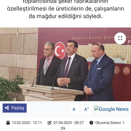
toplantısında şeker fabrikalarının
özelleştirilmesi ile üreticilerin de, çalışanların
Pankobirlik
da mağdur edildiğini söyledi.
Et fiyatları
Tarım Bilgisi
Yetiştirici Soruyor
Dünyada Tarım
Üretici Birlikleri
Şeker ve Şekerli Mamüller
Paylaş
-
+
A
A
Tahıllar ve Baklagiller
13.02.2020 - 12:11
07.04.2025 - 00:27
Okunma Süresi: 1
Dk
Tohum