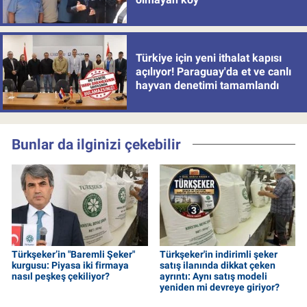
Türkiye için yeni ithalat kapısı
açılıyor! Paraguay'da et ve canlı
hayvan denetimi tamamlandı
Bunlar da ilginizi çekebilir
Türkşeker’in "Baremli Şeker"
Türkşeker'in indirimli şeker
kurgusu: Piyasa iki firmaya
satış ilanında dikkat çeken
nasıl peşkeş çekiliyor?
ayrıntı: Aynı satış modeli
yeniden mi devreye giriyor?