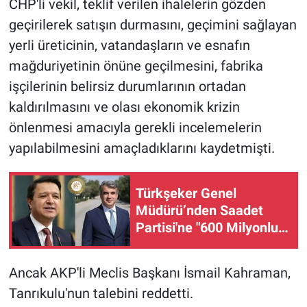
CHP'li vekil, teklif verilen ihalelerin gözden
geçirilerek satışın durmasını, geçimini sağlayan
yerli üreticinin, vatandaşların ve esnafın
mağduriyetinin önüne geçilmesini, fabrika
işçilerinin belirsiz durumlarının ortadan
kaldırılmasını ve olası ekonomik krizin
önlenmesi amacıyla gerekli incelemelerin
yapılabilmesini amaçladıklarını kaydetmişti.
Türkşeker Genel
Müdürü’nden Saadet
Partisi'ne "600 Milyonluk
Şeker" ziyareti: "Zarar
değil, kar ettik"
Ancak AKP'li Meclis Başkanı İsmail Kahraman,
Tanrıkulu'nun talebini reddetti.