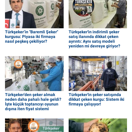
Türkşeker’in "Baremli Şeker"
Türkşeker'in indirimli şeker
kurgusu: Piyasa iki firmaya
satış ilanında dikkat çeken
nasıl peşkeş çekiliyor?
ayrıntı: Aynı satış modeli
yeniden mi devreye giriyor?
Türkşeker'den şeker almak
Türkşeker'in şeker satışında
neden daha pahalı hale geldi?
dikkat çeken kurgu: Sistem iki
İşte küçük toptancıyı oyunun
firmaya çalışıyor!
dışına iten fiyat sistemi