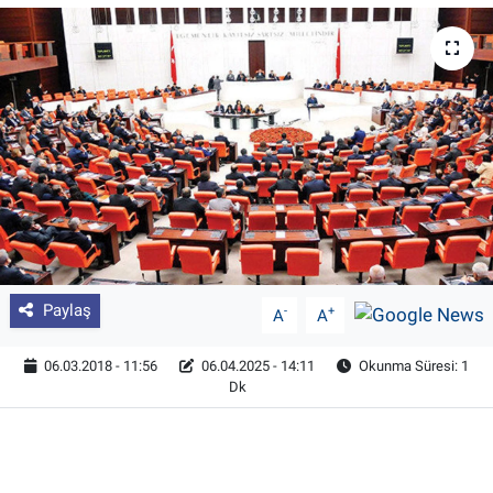
Pankobirlik
Et fiyatları
Tarım Bilgisi
Yetiştirici Soruyor
Dünyada Tarım
Paylaş
-
+
A
A
Üretici Birlikleri
06.03.2018 - 11:56
06.04.2025 - 14:11
Okunma Süresi: 1
Şeker ve Şekerli Mamüller
Dk
Tahıllar ve Baklagiller
Tohum