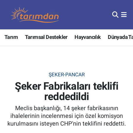
Tarım
Nöbetçi Eczaneler
Tarım
Tarımsal Destekler
Hayvancılık
Dünyada T
Hayvancılık
Hava Durumu
Gıda
Trafik Durumu
Güncel
Süper Lig Puan Durumu ve Fikstür
ŞEKER-PANCAR
Şeker Fabrikaları teklifi
Tarımsal Destekler
Tüm Manşetler
reddedildi
Tarım Bakanlığı
Son Dakika Haberleri
Meclis başkanlığı, 14 şeker fabrikasının
TZOB
Haber Arşivi
ihalelerinin incelenmesi için özel komisyon
kurulmasını isteyen CHP'nin teklifini reddetti.
Tarım Kredi Kooperatifleri