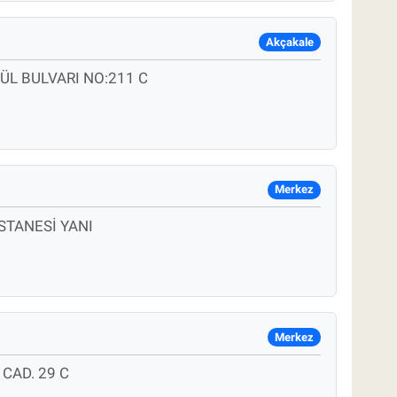
Akçakale
L BULVARI NO:211 C
Merkez
TANESİ YANI
Merkez
CAD. 29 C