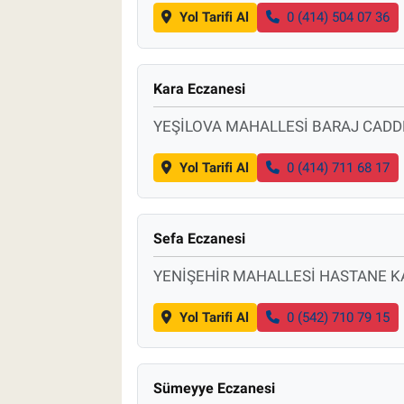
Yol Tarifi Al
0 (414) 504 07 36
Kara Eczanesi
YEŞİLOVA MAHALLESİ BARAJ CADDE
Yol Tarifi Al
0 (414) 711 68 17
Sefa Eczanesi
YENİŞEHİR MAHALLESİ HASTANE K
Yol Tarifi Al
0 (542) 710 79 15
Sümeyye Eczanesi