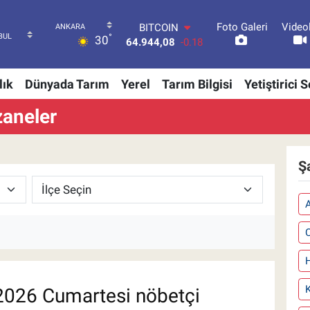
Foto Galeri
Video
DOLAR
°
30
47,7436
0.18
EURO
55,2510
0.32
lık
Dünyada Tarım
Yerel
Tarım Bilgisi
Yetiştirici 
STERLİN
64,4811
0.38
zaneler
GRAM ALTIN
6660.55
0.03
BİST100
13.779
-14
Ş
BITCOIN
64.944,08
-0.18
C
H
026 Cumartesi nöbetçi