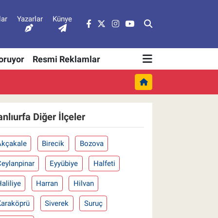
lar
Yazarlar
Künye
Soruyor
Resmi Reklamlar
anlıurfa Diğer İlçeler
Akçakale
Birecik
Bozova
eylanpinar
Eyyübiye
Halfeti
aliliye
Harran
Hilvan
Karaköprü
Siverek
Suruç