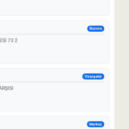
Bozova
Sİ 73 2
Viranşehir
ARŞISI
Merkez