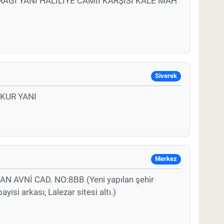
RAĞI YANI HALİLİYE CAMİİ KARŞISI KALE MAH
Siverek
ŞKUR YANI
Merkez
 AVNİ CAD. NO:8BB (Yeni yapılan şehir
yisi arkası, Lalezar sitesi altı.)