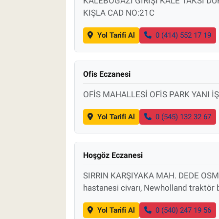
KALEBOĞAZI GİRİŞİ KALE TAKSİ DU
KIŞLA CAD NO:21C
Yol Tarifi Al
0 (414) 552 17 19
Ofis Eczanesi
OFİS MAHALLESİ OFİS PARK YANI İ
Yol Tarifi Al
0 (545) 132 32 67
Hoşgöz Eczanesi
SIRRIN KARŞIYAKA MAH. DEDE OSMAN
hastanesi civarı, Newholland traktör ba
Yol Tarifi Al
0 (540) 247 19 56