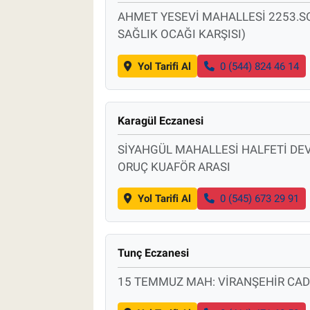
AHMET YESEVİ MAHALLESİ 2253.SO
SAĞLIK OCAĞI KARŞISI)
Yol Tarifi Al
0 (544) 824 46 14
Karagül Eczanesi
SİYAHGÜL MAHALLESİ HALFETİ DEV
ORUÇ KUAFÖR ARASI
Yol Tarifi Al
0 (545) 673 29 91
Tunç Eczanesi
15 TEMMUZ MAH: VİRANŞEHİR CAD