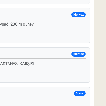
Merkez
avşağı 200 m güneyi
Merkez
ASTANESİ KARŞISI
Suruç