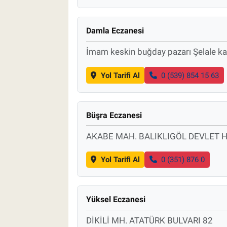
Damla Eczanesi
İmam keskin buğday pazarı Şelale k
Yol Tarifi Al
0 (539) 854 15 63
Büşra Eczanesi
AKABE MAH. BALIKLIGÖL DEVLET H
Yol Tarifi Al
0 (351) 876 0
Yüksel Eczanesi
DİKİLİ MH. ATATÜRK BULVARI 82