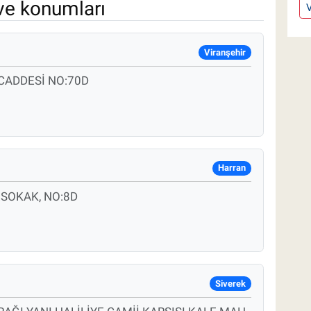
ve konumları
V
Viranşehir
CADDESİ NO:70D
Harran
.SOKAK, NO:8D
Siverek