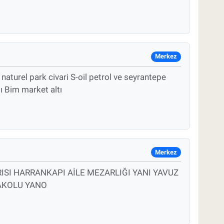
Merkez
aturel park civari S-oil petrol ve seyrantepe
ı Bim market altı
Merkez
ISI HARRANKAPI AİLE MEZARLIĞI YANI YAVUZ
RAKOLU YANO