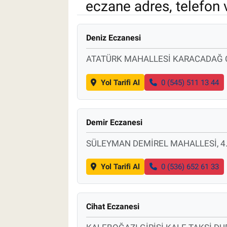
eczane adres, telefon 
Pankobirlik
Deniz Eczanesi
Et fiyatları
ATATÜRK MAHALLESİ KARACADAĞ 
Tarım Bilgisi
Yol Tarifi Al
0 (545) 511 13 44
Yetiştirici Soruyor
Dünyada Tarım
Demir Eczanesi
SÜLEYMAN DEMİREL MAHALLESİ, 4
Üretici Birlikleri
Yol Tarifi Al
0 (536) 652 61 33
Şeker ve Şekerli Mamüller
Tahıllar ve Baklagiller
Cihat Eczanesi
Tohum