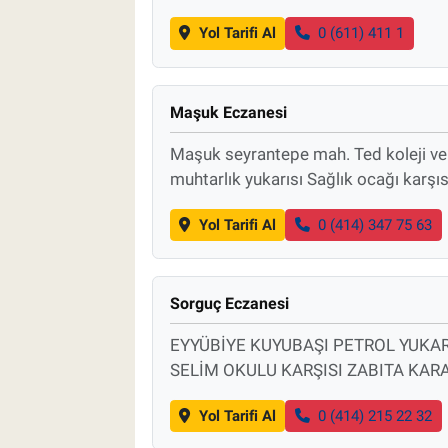
Yol Tarifi Al
0 (611) 411 1
Maşuk Eczanesi
Maşuk seyrantepe mah. Ted koleji ve n
muhtarlık yukarısı Sağlık ocağı karşıs
Yol Tarifi Al
0 (414) 347 75 63
Sorguç Eczanesi
EYYÜBİYE KUYUBAŞI PETROL YUKAR
SELİM OKULU KARŞISI ZABITA KA
Yol Tarifi Al
0 (414) 215 22 32