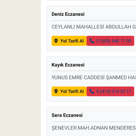
Deniz Eczanesi
CEYLANLI MAHALLESİ ABDULLAH GÜ
Yol Tarifi Al
0 (505) 948 71 05
Kayık Eczanesi
YUNUS EMRE CADDESİ ŞANMED HAS
Yol Tarifi Al
0 (414) 314 52 17
Sera Eczanesi
ŞENEVLER MAH.ADNAN MENDERES 