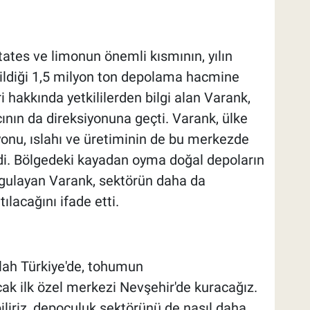
ates ve limonun önemli kısmının, yılın
ildiği 1,5 milyon ton depolama hacmine
ri hakkında yetkililerden bilgi alan Varank,
nın da direksiyonuna geçti. Varank, ülke
yonu, ıslahı ve üretiminin de bu merkezde
irdi. Bölgedeki kayadan oyma doğal depoların
rgulayan Varank, sektörün daha da
tılacağını ifade etti.
ah Türkiye'de, tohumun
cak ilk özel merkezi Nevşehir'de kuracağız.
biliriz, depoculuk sektörünü de nasıl daha