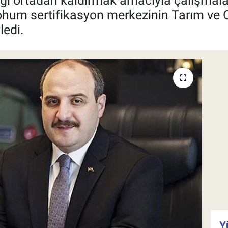
ğı ortadan kaldırmak amacıyla çalışmalar
 tohum sertifikasyon merkezinin Tarım ve
ledi.
Y