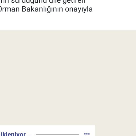
ın sürdüğünü dile getiren
 Orman Bakanlığının onayıyla
ükleniyor...