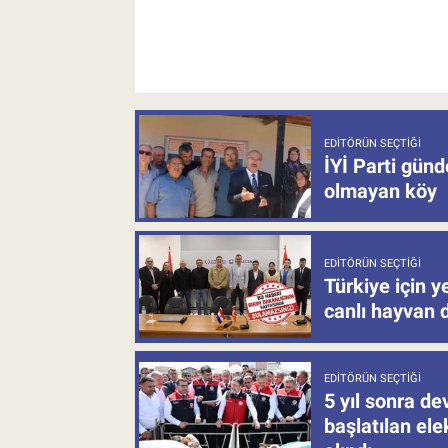
EDITÖRÜN SEÇTIĞI
İYİ Parti gün
olmayan köy
EDITÖRÜN SEÇTIĞI
Türkiye için y
canlı hayvan 
EDITÖRÜN SEÇTIĞI
5 yıl sonra d
başlatılan el