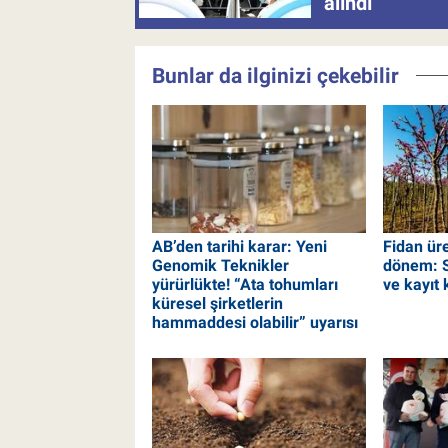
alındı
Bunlar da ilginizi çekebilir
AB’den tarihi karar: Yeni
Fidan ür
Genomik Teknikler
dönem: Se
yürürlükte! “Ata tohumları
ve kayıt 
küresel şirketlerin
hammaddesi olabilir” uyarısı