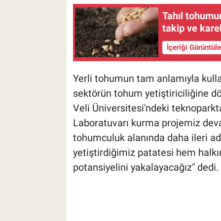
Tahıl tohumun
takip ve kar
İçeriği Görüntül
Yerli tohumun tam anlamıyla kulla
sektörün tohum yetiştiriciliğine d
Veli Üniversitesi'ndeki teknoparkta
Laboratuvarı kurma projemiz dev
tohumculuk alanında daha ileri ad
yetiştirdiğimiz patatesi hem halk
potansiyelini yakalayacağız" dedi.