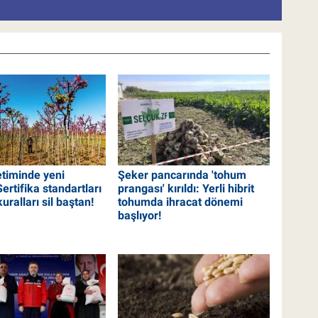
etiminde yeni
Şeker pancarında 'tohum
rtifika standartları
prangası' kırıldı: Yerli hibrit
kuralları sil baştan!
tohumda ihracat dönemi
başlıyor!