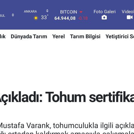
Foto Galeri
Video
DOLAR
°
33
47,7436
0.18
EURO
55,2510
0.32
lık
Dünyada Tarım
Yerel
Tarım Bilgisi
Yetiştirici 
STERLİN
64,4811
0.38
GRAM ALTIN
6660.55
0.03
BİST100
13.779
-14
BITCOIN
64.944,08
-0.18
çıkladı: Tohum sertifi
Mustafa Varank, tohumculukla ilgili açık