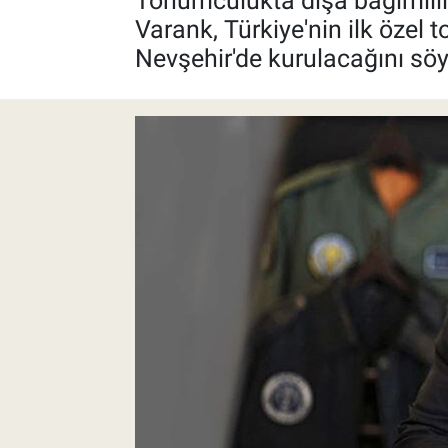
Tohumculukta dışa bağımlılı
Varank, Türkiye'nin ilk özel
Pankobirlik
Nevşehir'de kurulacağını söy
Et fiyatları
Tarım Bilgisi
Yetiştirici Soruyor
Dünyada Tarım
Üretici Birlikleri
Şeker ve Şekerli Mamüller
Tahıllar ve Baklagiller
Tohum