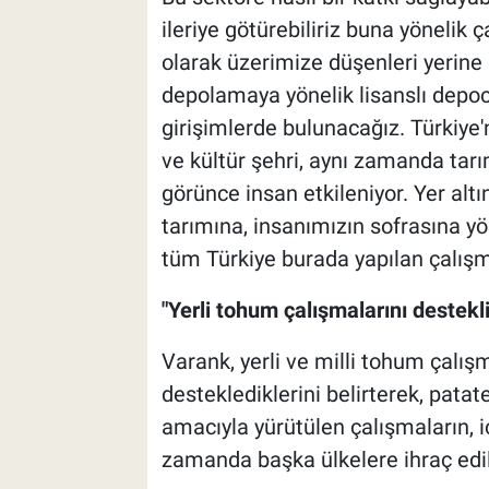
ileriye götürebiliriz buna yönelik 
olarak üzerimize düşenleri yerine
depolamaya yönelik lisanslı depo
girişimlerde bulunacağız. Türkiye'n
ve kültür şehri, aynı zamanda tarı
görünce insan etkileniyor. Yer alt
tarımına, insanımızın sofrasına y
tüm Türkiye burada yapılan çalışm
"Yerli tohum çalışmalarını destekl
Varank, yerli ve milli tohum çalış
desteklediklerini belirterek, pata
amacıyla yürütülen çalışmaların, iç
zamanda başka ülkelere ihraç edile