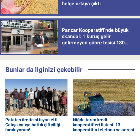
belge ortaya çıktı
Pancar Kooperatifi’nde büyük
skandal: 1 kuruş gelir
getirmeyen gübre tesisi 180
milyon batırdı!
Bunlar da ilginizi çekebilir
Patates üreticisi isyan etti:
Niğde tarım kredi
Çalışa çalışa battık çiftçiliği
kooperatifleri listesi: 13
bırakıyorum!
kooperatifin telefonu ve adresi