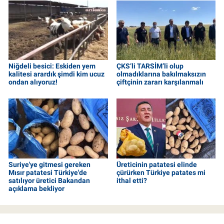
Niğdeli besici: Eskiden yem
ÇKS’li TARSİM’li olup
kalitesi arardık şimdi kim ucuz
olmadıklarına bakılmaksızın
ondan alıyoruz!
çiftçinin zararı karşılanmalı
Suriye'ye gitmesi gereken
Üreticinin patatesi elinde
Mısır patatesi Türkiye'de
çürürken Türkiye patates mi
satılıyor üretici Bakandan
ithal etti?
açıklama bekliyor