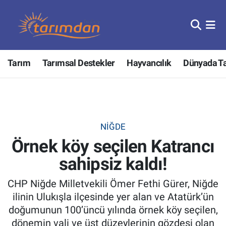
Tarım
Nöbetçi Eczaneler
Tarım
Tarımsal Destekler
Hayvancılık
Dünyada T
Hayvancılık
Hava Durumu
Gıda
Trafik Durumu
Güncel
Süper Lig Puan Durumu ve Fikstür
NIĞDE
Örnek köy seçilen Katrancı
Tarımsal Destekler
Tüm Manşetler
sahipsiz kaldı!
Tarım Bakanlığı
Son Dakika Haberleri
CHP Niğde Milletvekili Ömer Fethi Gürer, Niğde
TZOB
Haber Arşivi
ilinin Ulukışla ilçesinde yer alan ve Atatürk’ün
doğumunun 100’üncü yılında örnek köy seçilen,
Tarım Kredi Kooperatifleri
dönemin vali ve üst düzeylerinin gözdesi olan