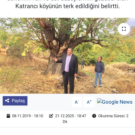
Katrancı köyünün terk edildiğini belirtti.
Pankobirlik
Et fiyatları
Tarım Bilgisi
Yetiştirici Soruyor
Dünyada Tarım
Üretici Birlikleri
Paylaş
-
+
A
A
Şeker ve Şekerli Mamüller
08.11.2019 - 18:10
21.12.2025 - 18:47
Okunma Süresi: 2
Tahıllar ve Baklagiller
Dk
Tohum