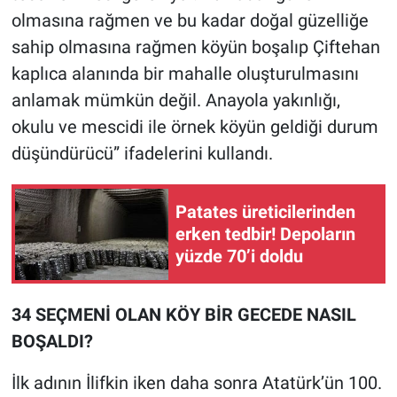
olmasına rağmen ve bu kadar doğal güzelliğe
sahip olmasına rağmen köyün boşalıp Çiftehan
kaplıca alanında bir mahalle oluşturulmasını
anlamak mümkün değil. Anayola yakınlığı,
okulu ve mescidi ile örnek köyün geldiği durum
düşündürücü” ifadelerini kullandı.
Patates üreticilerinden
erken tedbir! Depoların
yüzde 70’i doldu
34 SEÇMENİ OLAN KÖY BİR GECEDE NASIL
BOŞALDI?
İlk adının İlifkin iken daha sonra Atatürk’ün 100.