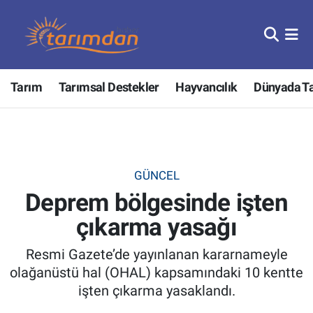
Tarım
Nöbetçi Eczaneler
Tarım
Tarımsal Destekler
Hayvancılık
Dünyada T
Hayvancılık
Hava Durumu
Gıda
Trafik Durumu
Güncel
Süper Lig Puan Durumu ve Fikstür
GÜNCEL
Deprem bölgesinde işten
Tarımsal Destekler
Tüm Manşetler
çıkarma yasağı
Tarım Bakanlığı
Son Dakika Haberleri
Resmi Gazete’de yayınlanan kararnameyle
TZOB
Haber Arşivi
olağanüstü hal (OHAL) kapsamındaki 10 kentte
işten çıkarma yasaklandı.
Tarım Kredi Kooperatifleri