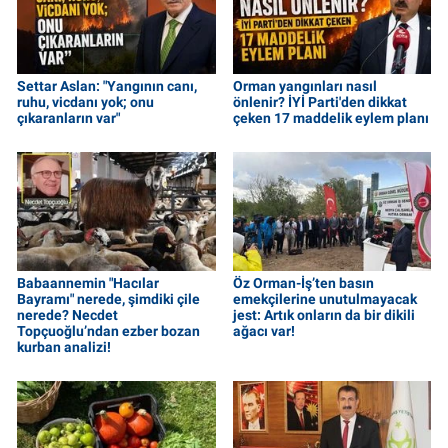
Settar Aslan: "Yangının canı,
Orman yangınları nasıl
ruhu, vicdanı yok; onu
önlenir? İYİ Parti'den dikkat
çıkaranların var"
çeken 17 maddelik eylem planı
Babaannemin "Hacılar
Öz Orman-İş’ten basın
Bayramı" nerede, şimdiki çile
emekçilerine unutulmayacak
nerede? Necdet
jest: Artık onların da bir dikili
Topçuoğlu’ndan ezber bozan
ağacı var!
kurban analizi!