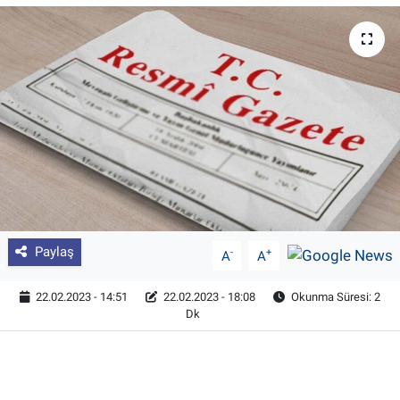
Pankobirlik
Et fiyatları
Tarım Bilgisi
Yetiştirici Soruyor
Dünyada Tarım
Paylaş
-
+
A
A
Üretici Birlikleri
22.02.2023 - 14:51
22.02.2023 - 18:08
Okunma Süresi: 2
Şeker ve Şekerli Mamüller
Dk
Tahıllar ve Baklagiller
Tohum