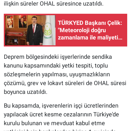
ilişkin süreler OHAL süresince uzatıldı.
TÜRKYED Başkanı Çelik:
"Meteoroloji doğru
zamanlama ile maliyeti
yüzde 15 düşürüyor"
Deprem bölgesindeki işyerlerinde sendika
kanunu kapsamındaki yetki tespiti, toplu
sözleşmelerin yapılması, uyuşmazlıkların
çözümü, grev ve lokavt süreleri de OHAL süresi
boyunca uzatıldı.
Bu kapsamda, işverenlerin işçi ücretlerinden
yapılacak ücret kesme cezalarının Türkiye'de
kurulu bulunan ve mevduat kabul etme